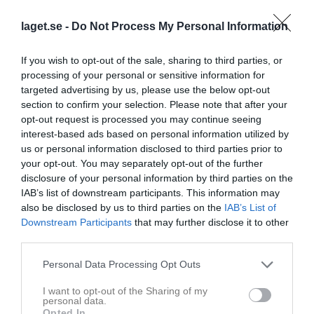
igen. Nästan direkt på avspark satte Winblad en ursinnig press på
det grönklädda mittfältet och snodde helt sonika åt sig bollen.
laget.se -
Do Not Process My Personal Information
Oskar Lundh vädrade blod, tog en maxlöpning in i en enorm
lucka i Aledals backlinje och fick en perfekt passning av Winblad.
Lundh lät bollen studsa en gång innan han distinkt tryckte upp 2–
If you wish to opt-out of the sale, sharing to third parties, or
0 i det första krysset.
processing of your personal or sensitive information for
targeted advertising by us, please use the below opt-out
Någonstans här drabbades MIF:s försvarslinje av allvarlig offensiv
section to confirm your selection. Please note that after your
hybris. Det finns som bekant en anledning till att vissa spelare
opt-out request is processed you may continue seeing
skolas om till backar i tidig ålder. Lundh servade ett alldeles
interest-based ads based on personal information utilized by
strålande inlägg direkt på foten till ytterbacken Liam Vidbäck, som
us or personal information disclosed to third parties prior to
givit sig ut på en sällsynt offensiv räd. Vidbäck har förmodligen
your opt-out. You may separately opt-out of the further
drömt och fantiserat om exakt detta ögonblick i hela sin
disclosure of your personal information by third parties on the
fotbollskarriär, men när chansen väl uppenbarade sig slog
IAB’s list of downstream participants. This information may
hjärnsläppet till. Bollen träffades med en teknik som lämnade
also be disclosed by us to third parties on the
IAB’s List of
mycket att önska, och bollkallarna fick snällt trava ut på
Downstream Participants
that may further disclose it to other
parkeringen för att hämta läderkulan.
third parties.
Istället var det Aledal som skulle få in en reducering. Kizito
Personal Data Processing Opt Outs
måttade ett inlägg mot Jeff Adolfsson, som relativt enkelt vann sin
I want to opt-out of the Sharing of my
duell mot Karlsson i gulsvart. Adolfsson tog ner bollen vackert
personal data.
och klippte till med en halvvolley som borrade sig in i Engströms
Opted In