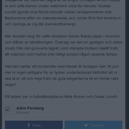
Glädjande var dock att några av de yngre förmågorna fick hoppa
in och lufta benen under matchens sista tio minuter. Gustav
Lundh gjorde sina första minuter sedan seriepremiären mot
Beduinerna efter sin baksideskada, och Jocke Röö fick komma in
och springa av sig lite överskottsenergi.
När klockan slog 90 satte domaren Goran Rakita pipan i munnen
och blåste av tillställningen. Överlag var det en gedigen och stabil
insats från det gulsvarta lägret, som stängde butiken bakåt trots
att matchen som helhet inte riktigt erbjöd något rasande tempo.
Härnäst väntar ett bortamöte med Hooks IK tisdagen den 16 juni.
Har ni inget vettigare för er tycker undertecknad definitivt att ni
ska ta er dit och heja fram de gula eleganterna till en femte raka
seger!
På bilden ser ni tvåmålsskyttarna Wille Rosén och Oskar Lundh.
Albin Forsberg
Målvakt
Dela
Tweeta