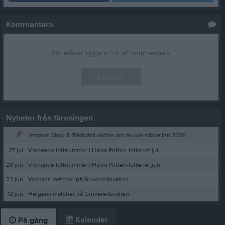
Kommentera
Du måste logga in för att kommentera
Logga in
Nyheter från föreningen
Jespers Skog & Trädgård sköter om Gruveredsvallen 2026
27 jul
Vinnande lottnummer i Halva Potten-lotteriet juli
28 jun
Vinnande lottnummer i Halva Potten-lotteriet juni
23 jun
Veckans matcher på Gruveredsvallen
12 jun
Helgens matcher på Gruveredsvallen
Kalender
På gång