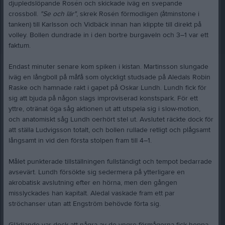
djupledslöpande Rosén och skickade iväg en svepande
crossboll.
"Se och lär"
, skrek Rosén förmodligen (åtminstone i
tanken) till Karlsson och Vidbäck innan han klippte till direkt på
volley. Bollen dundrade in i den bortre burgaveln och 3–1 var ett
faktum.
Endast minuter senare kom spiken i kistan. Martinsson slungade
iväg en långboll på måfå som olyckligt studsade på Aledals Robin
Raske och hamnade rakt i gapet på Oskar Lundh. Lundh fick för
sig att bjuda på någon slags improviserad konstspark. För ett
yttre, otränat öga såg aktionen ut att utspela sig i slow-motion,
och anatomiskt såg Lundh oerhört stel ut. Avslutet räckte dock för
att ställa Ludvigsson totalt, och bollen rullade retligt och plågsamt
långsamt in vid den första stolpen fram till 4–1.
Målet punkterade tillställningen fullständigt och tempot bedarrade
avsevärt. Lundh försökte sig sedermera på ytterligare en
akrobatisk avslutning efter en hörna, men den gången
misslyckades han kapitalt. Aledal vaskade fram ett par
ströchanser utan att Engström behövde förta sig.