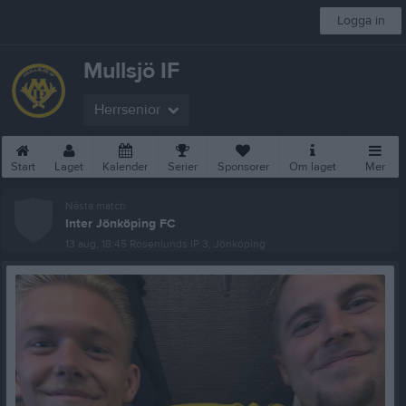
Logga in
Mullsjö IF
Herrsenior
Start
Laget
Kalender
Serier
Sponsorer
Om laget
Mer
Nästa match
Inter Jönköping FC
13 aug, 18:45
Rosenlunds IP 3, Jönköping