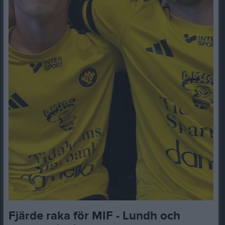
Fjärde raka för MIF - Lundh och