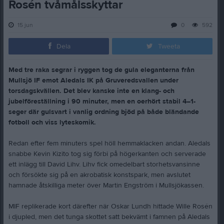
Rosén tvåmålsskyttar
15 jun
0
592
Dela
Tweeta
Med tre raka segrar i ryggen tog de gula eleganterna från
Mullsjö IF emot Aledals IK på Gruveredsvallen under
torsdagskvällen. Det blev kanske inte en klang- och
jubelföreställning i 90 minuter, men en oerhört stabil 4–1-
seger där gulsvart i vanlig ordning bjöd på både bländande
fotboll och viss lyteskomik.
Redan efter fem minuters spel höll hemmaklacken andan. Aledals
snabbe Kevin Kizito tog sig förbi på högerkanten och serverade
ett inlägg till David Lihv. Lihv fick omedelbart storhetsvansinne
och försökte sig på en akrobatisk konstspark, men avslutet
hamnade åtskilliga meter över Martin Engström i Mullsjökassen.
MIF replikerade kort därefter när Oskar Lundh hittade Wille Rosén
i djupled, men det tunga skottet satt bekvämt i famnen på Aledals