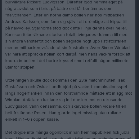
burväktare Rickard Ludvigsson. Därefter bjöd hemmalaget på
några avslut som i brist på bättre ord får benämnas som
"halvchanser". Efter en hörna damp bollen ner hos mittbacken
Andreas Karlsson, som fann sig själv i ett drömläge att klippa till
på halvvolley. Stjärnorna stod dock inte i linje denna kväll heller.
Karlsson felberäknade studsen totalt, tvingades drämma till med
sin andra vänsterfot och bollen seglade högt upp i stratosfären
medan mittbacken vrålade ut sin frustration. Även Simon Winblad
var nära att spräcka nollan kort därpå, men hans vackra försök att
knorra in bollen i det bortre krysset smet retfullt någon millimeter
utanför stolpen.
Utdelningen skulle dock komma i den 23:e matchminuten. Isak
Gustafsson och Oskar Lundh bjöd på vackert kombinationsspel
längs högerflanken innan den förstnämnde måttade ett inlägg mot
Winblad. Anfallaren kastade sig in i duellen mot en utrusande
Ludvigsson, vann densamma, och skarvade bollen vidare till en
helt fristående Rosén. Han gjorde inget misstag utan rullade
enkelt in 1–0 i öppen kasse.
Det dröjde inte många ögonblick innan hemmapubliken fick jubla