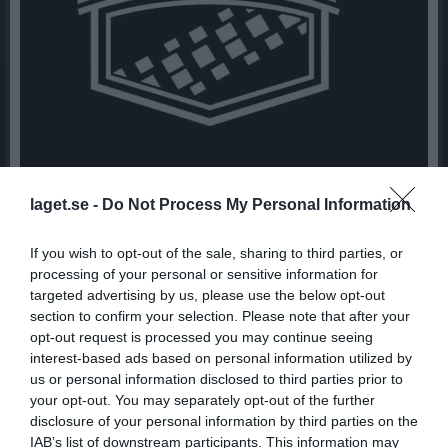
laget.se -
Do Not Process My Personal Information
16-17 maj, Enduron öppen, Crossen
stängd!
If you wish to opt-out of the sale, sharing to third parties, or
processing of your personal or sensitive information for
15 maj
0
119
targeted advertising by us, please use the below opt-out
section to confirm your selection. Please note that after your
Dela
Tweeta
opt-out request is processed you may continue seeing
interest-based ads based on personal information utilized by
Status inför helgen.
us or personal information disclosed to third parties prior to
Endurospåret kommer vara öppet men tyvärr tvingas vi stänga
your opt-out. You may separately opt-out of the further
stora crossbanan både lördag och söndag då den är vattensjuk
disclosure of your personal information by third parties on the
efter regnet som kommit. Enduron har klarat sig bättre, kommer
IAB’s list of downstream participants. This information may