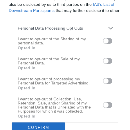
bli lite lerigt men det är ju enduro
👍
also be disclosed by us to third parties on the
IAB’s List of
Är det trångt på parkeringen på grund av övernattande
Downstream Participants
that may further disclose it to other
Traktorpulling gäster, går det bra att parkera på startrakan.
third parties.
Välkomna 10-14:00 lördag och söndag.
Mvh LMCK
Personal Data Processing Opt Outs
I want to opt-out of the Sharing of my
Dela
Tweeta
personal data.
Opted In
Läs också
I want to opt-out of the Sale of my
Personal Data.
Opted In
I want to opt-out of processing my
Personal Data for Targeted Advertising.
Opted In
6 aug
4 aug
Guldhjälmsutbildning 2026 9 augusti
Klubbmästerskap 2026
I want to opt-out of Collection, Use,
Retention, Sale, and/or Sharing of my
Personal Data that Is Unrelated with the
Kommentera
Purposes for which it was collected.
Opted In
CONFIRM
Du måste logga in för att kommentera