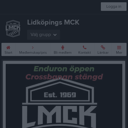
Logga in
Lidköpings MCK
Välj grupp
Start
Medlemskap/pris
Bli medlem
Kontakt
Länkar
Mer