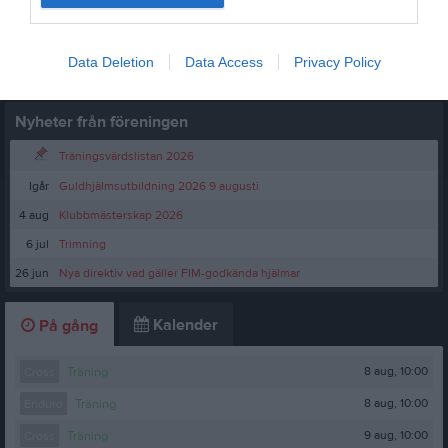
Logga in
Data Deletion
Data Access
Privacy Policy
Nyheter från föreningen
Träningsvärdslistan 2026
Igår
Guldhjälmsutbildning 2026 9 augusti
4 aug
Klubbmästerskap 2026
6 jul
Trimning
26 jun
Nya direktiv vad gäller FIM-godkända hjälmar
Kalender
På gång
8 aug, 10:00
Cross
Träning
8 aug, 10:00
Enduro
Träning
9 aug, 10:00
Cross
Träning