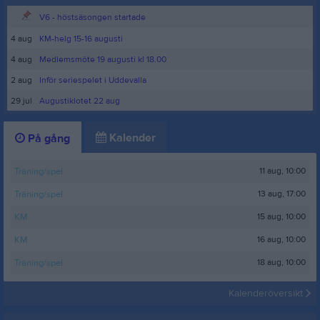
V6 - höstsäsongen startade
4 aug
KM-helg 15-16 augusti
4 aug
Medlemsmöte 19 augusti kl 18.00
2 aug
Inför seriespelet i Uddevalla
29 jul
Augustiklotet 22 aug
Kalender
På gång
11 aug, 10:00
Träning/spel
13 aug, 17:00
Träning/spel
15 aug, 10:00
KM
16 aug, 10:00
KM
18 aug, 10:00
Träning/spel
Kalenderöversikt