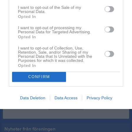
Erold o.jag kan hjälpa tilli i köket på lördag.
I want to opt-out of the Sale of my
Personal Data.
Rapportera
Opted In
3 jun
Bengt Karlsson
I want to opt-out of processing my
Personal Data for Targeted Advertising.
Är det v6 an i morgon
Opted In
Rapportera
I want to opt-out of Collection, Use,
Retention, Sale, and/or Sharing of my
3 jun
Birgitha Wiking
Personal Data that Is Unrelated with the
Purposes for which it was collected.
Ingen V6 imorgon, vi är bara 5 lag , så två matcher blir
Opted In
inställda
Rapportera
CONFIRM
Du måste logga in för att kommentera
Data Deletion
Data Access
Privacy Policy
Logga in
Nyheter från föreningen