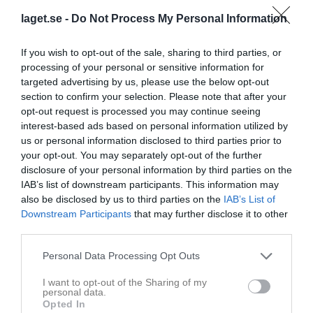
Jonny Aronsson
Ordförande
laget.se -
Do Not Process My Personal Information
Dela
Tweeta
If you wish to opt-out of the sale, sharing to third parties, or
processing of your personal or sensitive information for
targeted advertising by us, please use the below opt-out
Läs också
section to confirm your selection. Please note that after your
opt-out request is processed you may continue seeing
interest-based ads based on personal information utilized by
us or personal information disclosed to third parties prior to
your opt-out. You may separately opt-out of the further
6 aug
4 aug
disclosure of your personal information by third parties on the
V6 - höstsäsongen startade
KM-helg 15-16 augusti
IAB’s list of downstream participants. This information may
also be disclosed by us to third parties on the
IAB’s List of
Downstream Participants
that may further disclose it to other
4
kommentarer
third parties.
26 maj
Birgitha Wiking
Personal Data Processing Opt Outs
Vi kan hjälpa till. Birgitha och CG
Rapportera
I want to opt-out of the Sharing of my
personal data.
Opted In
27 maj
Ann Andersson