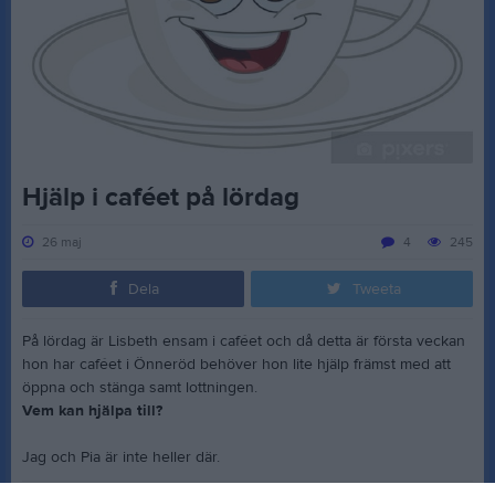
Hjälp i caféet på lördag
26 maj
4
245
Dela
Tweeta
På lördag är Lisbeth ensam i caféet och då detta är första veckan
hon har caféet i Önneröd behöver hon lite hjälp främst med att
öppna och stänga samt lottningen.
Vem kan hjälpa till?
Jag och Pia är inte heller där.