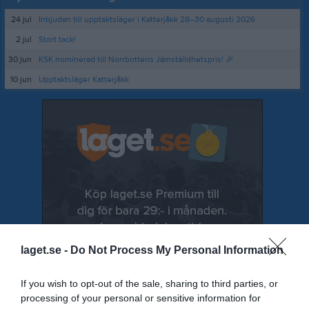
24 jul
Inbjudan till upptaktsläger i Katterjåkk 28–30 augusti 2026
2 jul
Stort tack!
30 jun
KSK nominerad till Norrbottens Jämställdhetspris! 🎉
10 jun
Upptaktsläger Katterjåkk
laget.se -
Do Not Process My Personal Information
If you wish to opt-out of the sale, sharing to third parties, or
processing of your personal or sensitive information for