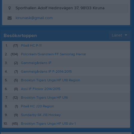
Sporthallen Adolf Hedinsvägen 37, 98133 Kiruna
kirunask@gmail.com
Besökartoppen
Länet
1.
(17)
Piteå HC P-11
2.
(104)
Polcirkeln/Svanstein FF Seniorlag Herrar
3.
(2)
Gammelgårdens IF
4.
(7)
Gammelgårdens IF F-2014/2015
5.
(5)
Brooklyn Tigers Unga HF U18 Region
6.
(8)
Assi IF Flickor 2014/2015
7.
(12)
Brooklyn Tigers Unga HF U16
8.
(1)
Piteå HC J20 Region
9.
(9)
Sunderby SK J18 Hockey
10.
(45)
Brooklyn Tigers Unga HF U18 div 1