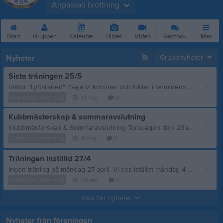
Anpassad brottning
Start
Gruppen
Kalender
Bilder
Video
Gästbok
Mer
Nyheter
Gruppnyheter
Sista träningen 25/5
Viktor "Lyftkranen" Pääjärvi kommer och håller i terminens sista träning för den anpassade grupen innan avslutningen = KM som är den 28/5.
Anpassad brottning
19 maj
0
Kubbmästerskap & sommaravslutning
Klubbmästerskap & Sommaravslutning Torsdagen den 28:e maj kl. 17.00 är det dags för vårt årliga klubbmästerskap och sommaravslutning! Alla är varmt välkomna att delta – vi hoppas på ett stort engagemang från både brottare och publik. Program: Klubbmästerskapet pågår mellan kl. 17.00 och ca. 19.00. Efteråt avslutar vi med prisutdelning och fika. Alla deltagare får en medalj som minne från dagen! Praktisk information: Vi behöver hjälp med att förbereda lokalen. Samling i friidrottshallen kl. 16.00 för att bära in mattor, bord och stolar. Föräldrar och brottare som har möjlighet att hjälpa till är mycket uppskattade. Anmälan: Anmäl er till er tränare senast torsdag den 21 maj, så vi hinner göra i ordning matchlistorna i god tid. När: Torsdag 28 maj kl. 17.00–19.00 Var: Friidrottshallen Utrustning: Träningskläder och skor. Trikåer finns att låna vid behov. Vi ser fram emot en rolig och gemensam avslutning på terminen!
Anpassad brottning
11 maj
0
Träningen inställd 27/4
Ingen träning på måndag 27 april. Vi ses istället måndag 4 maj. Då kan man gärna meddela om man vill delta på KM (torsdag 28/5 klockan 17.00) och gå lite "match" mot tränaren Viktor. Man behöver inte ha trikå på sig om man inte vill. KM (klubbmästerskap) är säsongens avslutning och den körs i friidrottens lokal. Alla som deltar får medalj och vi bjuder på fika. Ta med familjen, kompisen och grannen och kom och titta, hejja och fika. ?
Anpassad brottning
26 apr
0
Visa fler nyheter
Nyheter från föreningen