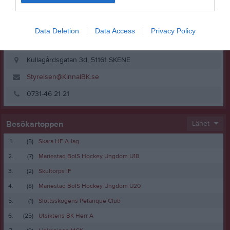
Data Deletion
Data Access
Privacy Policy
Kullagårdsgatan 3d, 51161 SKENE
Styrelsen@KinnaIBK.se
0731-46 21 21
Besökartoppen
Länet
1.
(5)
Skara HF A-lag
2.
(7)
Mariestad BoIS Hockey Ungdom U18
3.
(2)
Skultorps IF
4.
(8)
Mariestad BoIS Hockey Ungdom U20
5.
(1)
Slottsskogens Petanque Club
6.
(25)
Utsiktens BK Herr A