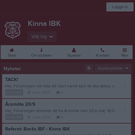
Logga in
Kinna IBK
Välj lag
Start
Om klubben
Styrelse
Kontakt
Mer
Nyheter
Klubbnyheter
TACK!
Hej, Föreningen vill rikta ett stort varmt tack till alla aktiva, spelare, ledare och föräldrar som var med och bidrog till en rolig och lyckad avslutning. Efter lite inledande strul fick vi ändå njuta av en dag med fullt ös, kämpande spelare och lyckliga vinnare. Nu ser vi fram mot en ny säsong tillsammans. TACK! Passar också på att påminna också om vårt årsmöte: Föreningen kommer att ha årsmöte den 20:e maj. 18:00-20:00 i Lyckehallens cafeteria Förslag och motioner måste inkomma till styrelsen senast 4 veckor innan årsmötet. Välkomna dit!
Kinna IBK
8 apr 2025
0
Årsmöte 20/5
Hej, Föreningen kommer att ha årsmöte den 20:e maj. 18:00-20:00 i Lyckehallens cafeteria Förslag och motioner måste inkomma till styrelsen senast 4 veckor innan årsmötet. Tack på förhand och vi hoppas att vi ses där.
Kinna IBK
2 apr 2025
0
Referat: Borås IBF - Kinna IBK