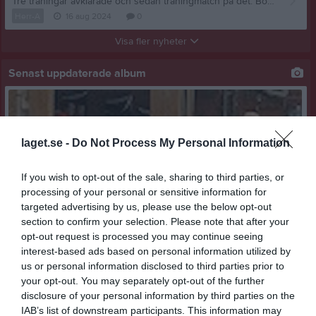
Tre träningar avklarade och sedan träningmatch på det. Borås IBF bjöd in oss till dem så här i försäsongsstarten. Vi gör en bra match motståndet till trots. Det skiljer ju ändå två nivåer på oss. Borås ramlade förvisso ner till trean inför säsongen och har ju varit ett etablerat lag i tvåan. Förväntningarna på matchbilden speglade ganska väl den verklighet vi ställdes inför. Borås drog upp ett bra tempo och vi fick jobba rejält för att hänga med. Ju längre in i matchen vi kom ju mer började det sätta sig och stundtals så står vi upp ganska bra. Kul att junisarna visar framfötterna och hela laget kämpar väl. I sin helhet är vi nöjda med vad vi presterade och vi ser förväntansfullt fram mot seristarten och säsongen. Tack ni publik som åkte in och stöttade oss.
Herr-A
16 aug 2024
0
Visa fler nyheter
Senast uppdaterade album
laget.se -
Do Not Process My Personal Information
If you wish to opt-out of the sale, sharing to third parties, or
Hemmasammandrag 2016 P0607
processing of your personal or sensitive information for
1 bild
targeted advertising by us, please use the below opt-out
section to confirm your selection. Please note that after your
opt-out request is processed you may continue seeing
Kalender
På gång
interest-based ads based on personal information utilized by
us or personal information disclosed to third parties prior to
10 aug, 18:30
P010
Träning
your opt-out. You may separately opt-out of the further
12 aug, 17:30
P016-017
Föräldramöte
disclosure of your personal information by third parties on the
IAB’s list of downstream participants. This information may