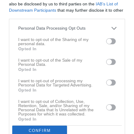
12 aug, 18:30
P010
Träning
also be disclosed by us to third parties on the
IAB’s List of
Downstream Participants
that may further disclose it to other
16 aug, 17:00
P010
Träning
third parties.
17 aug, 18:30
P010
Träning
Personal Data Processing Opt Outs
Kalenderöversikt
I want to opt-out of the Sharing of my
personal data.
Herr-A
Opted In
I want to opt-out of the Sale of my
Personal Data.
Opted In
Truppen
I want to opt-out of processing my
Personal Data for Targeted Advertising.
Serier
Opted In
I want to opt-out of Collection, Use,
Retention, Sale, and/or Sharing of my
Personal Data that Is Unrelated with the
Purposes for which it was collected.
Opted In
Kansli
CONFIRM