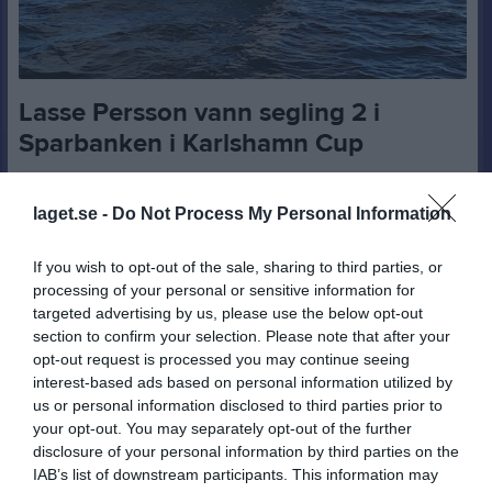
Lasse Persson vann segling 2 i
Sparbanken i Karlshamn Cup
22 maj
0
316
laget.se -
Do Not Process My Personal Information
Dela
Tweeta
If you wish to opt-out of the sale, sharing to third parties, or
Onsdagen samlade 7 båtar till startlinjen och det blev åter en kväll
processing of your personal or sensitive information for
med lätta vindar.
targeted advertising by us, please use the below opt-out
Lasse Persson i Solong tog sin första "spik" då han vann med 4
section to confirm your selection. Please note that after your
minuters marginal till tvåan Jan-Erik Karlsson i Beauty.
opt-out request is processed you may continue seeing
Trea blev Ulf Töregård i Den Gule.
interest-based ads based on personal information utilized by
us or personal information disclosed to third parties prior to
En skön kväll med fint väder avslutades med sedvanlig trevlig
your opt-out. You may separately opt-out of the further
samvaro i Svanevik med goda hamburgare.
disclosure of your personal information by third parties on the
IAB’s list of downstream participants. This information may