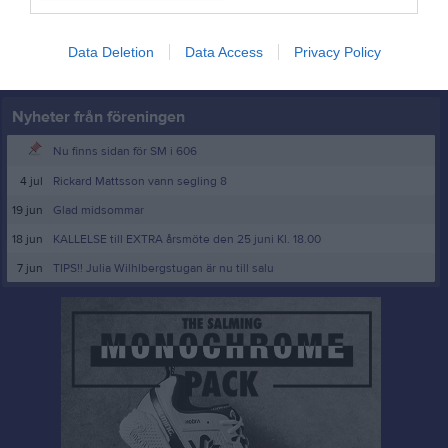
Logga in
Data Deletion
Data Access
Privacy Policy
Nyheter från föreningen
Nu finns sidan för SM i 606
4 jul
Rickard Mattsson vann segling 8
19 jun
Glad midsommar
18 jun
KALLELSE till EXTRA årsmöte den 25 juni Kl. 18.00
7 jun
TIPS!! Julia Wilhlbergstugan är nu till salu