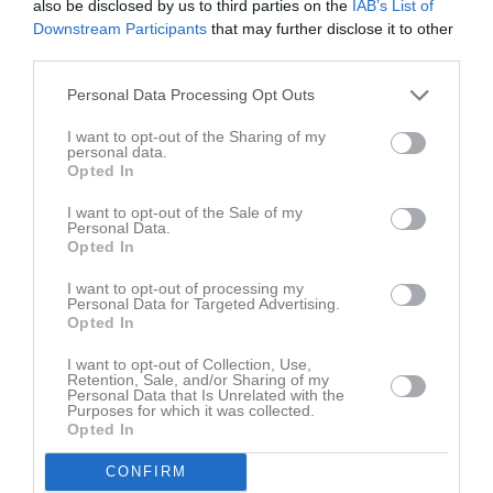
Väl mött nästa onsdag!
also be disclosed by us to third parties on the
IAB’s List of
Downstream Participants
that may further disclose it to other
Då hoppas vi på ännu fler båtar
third parties.
//Lena & Pär
Personal Data Processing Opt Outs
I want to opt-out of the Sharing of my
Dela
Tweeta
personal data.
Opted In
I want to opt-out of the Sale of my
Läs också
Personal Data.
Opted In
I want to opt-out of processing my
Personal Data for Targeted Advertising.
Opted In
29 jul
15 jul
SM närmar sig
Just nu problem med att boka 606or
I want to opt-out of Collection, Use,
Retention, Sale, and/or Sharing of my
Personal Data that Is Unrelated with the
Purposes for which it was collected.
Kommentera
Opted In
CONFIRM
Du måste logga in för att kommentera