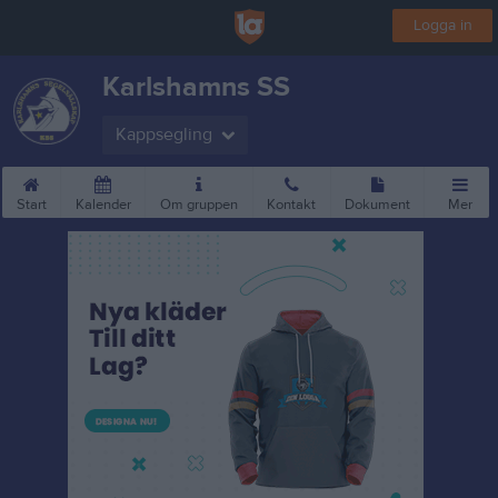
Logga in
Karlshamns SS
Kappsegling
Start
Kalender
Om gruppen
Kontakt
Dokument
Mer