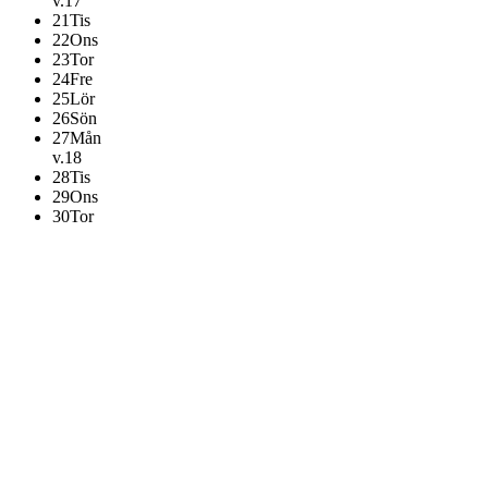
v.17
21
Tis
22
Ons
23
Tor
24
Fre
25
Lör
26
Sön
27
Mån
v.18
28
Tis
29
Ons
30
Tor