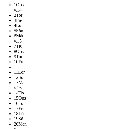
1
Ons
v.14
2
Tor
3
Fre
4
Lör
5
Sön
6
Mån
v.15
7
Tis
8
Ons
9
Tor
10
Fre
11
Lör
12
Sön
13
Mån
v.16
14
Tis
15
Ons
16
Tor
17
Fre
18
Lör
19
Sön
20
Mån