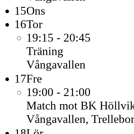
15
Ons
16
Tor
19:15 - 20:45
Träning
Vångavallen
17
Fre
19:00 - 21:00
Match mot BK Höllvi
Vångavallen, Trellebo
18
Lör