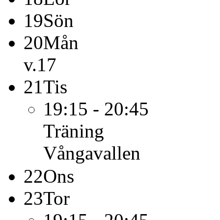
19
Sön
20
Mån
v.17
21
Tis
19:15 - 20:45
Träning
Vångavallen
22
Ons
23
Tor