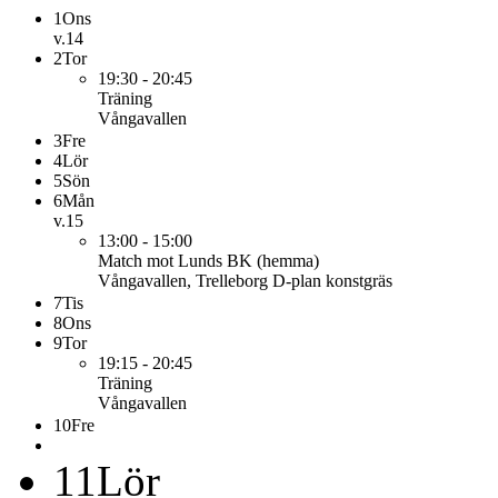
1
Ons
v.14
2
Tor
19:30 - 20:45
Träning
Vångavallen
3
Fre
4
Lör
5
Sön
6
Mån
v.15
13:00 - 15:00
Match mot Lunds BK (hemma)
Vångavallen, Trelleborg D-plan konstgräs
7
Tis
8
Ons
9
Tor
19:15 - 20:45
Träning
Vångavallen
10
Fre
11
Lör