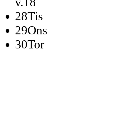
v.18
28
Tis
29
Ons
30
Tor