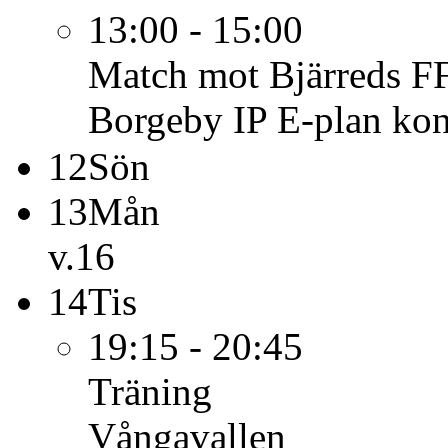
13:00 - 15:00
Match mot Bjärreds FF
Borgeby IP E-plan kon
12
Sön
13
Mån
v.16
14
Tis
19:15 - 20:45
Träning
Vångavallen