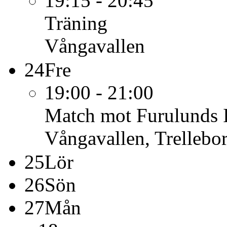
19:15 - 20:45
Träning
Vångavallen
24
Fre
19:00 - 21:00
Match mot Furulunds
Vångavallen, Trellebo
25
Lör
26
Sön
27
Mån