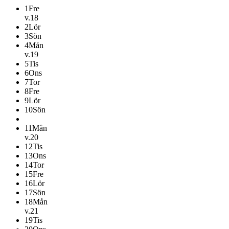
1
Fre
v.18
2
Lör
3
Sön
4
Mån
v.19
5
Tis
6
Ons
7
Tor
8
Fre
9
Lör
10
Sön
11
Mån
v.20
12
Tis
13
Ons
14
Tor
15
Fre
16
Lör
17
Sön
18
Mån
v.21
19
Tis