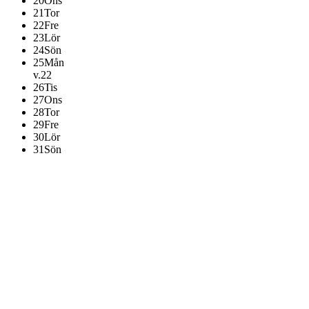
20
Ons
21
Tor
22
Fre
23
Lör
24
Sön
25
Mån
v.22
26
Tis
27
Ons
28
Tor
29
Fre
30
Lör
31
Sön