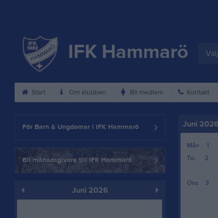
IFK Hammarö
Välj
Start
Om klubben
Bli medlem
Kontakt
Juni 202
För Barn & Ungdomar i IFK Hammarö
Mån
1
Tis
2
Bli månadsgivare till IFK Hammarö
Ons
3
Juni 2026