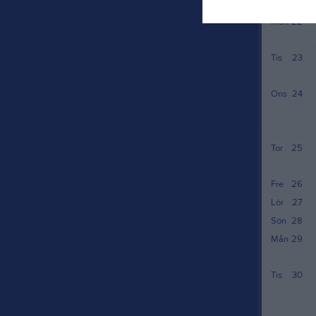
Sön
21
Mån
22
Tis
23
Ons
24
Tor
25
Fre
26
Lör
27
Sön
28
Mån
29
Tis
30