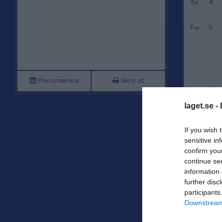
Tor
4
Fre
5
Prenumerera
Skriv ut
Lör
6
Sön
7
laget.se -
Mån
8
If you wish 
sensitive in
Tis
9
confirm you
continue se
information 
Ons
10
further disc
participants
Downstream 
Tor
11