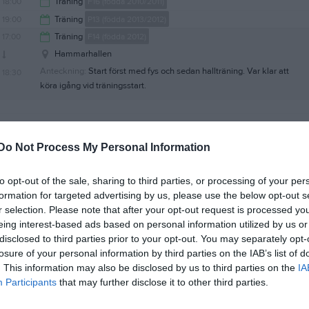
19:00
18:00
Träning
F16 (födda 2010/2011)
20:30
19:00
Träning
P13 (födda 2013/2012)
19:15
17:00
Träning
F14 (födda 2012)
20:30
Hammarhallen
Anteckning:
Start först med fys och sedan hallträning. Var klar att
18:30
köra igång vid träningsstart.
Do Not Process My Personal Information
17:00
Träning
F14 (födda 2012)
17:30
Träning
F16 (födda 2010/2011)
to opt-out of the sale, sharing to third parties, or processing of your per
18:30
17:30
Träning
F10 (födda 2016)
formation for targeted advertising by us, please use the below opt-out s
r selection. Please note that after your opt-out request is processed y
19:00
18:00
Träning
P13 (födda 2013/2012)
eing interest-based ads based on personal information utilized by us or
18:30
18:00
Träning
F14 (födda 2012)
disclosed to third parties prior to your opt-out. You may separately opt-
19:30
17:00
Träning
F11 (födda 2015)
losure of your personal information by third parties on the IAB’s list of
19:30
17:30
Träning
Herrjunior-P19 (2007-2009)
. This information may also be disclosed by us to third parties on the
IA
18:30
Participants
18:00
Träning
that may further disclose it to other third parties.
Herr A div 4
19:00