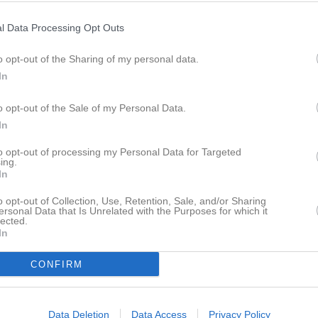
19:00
17:00
Träning
F14 (födda 2012)
l Data Processing Opt Outs
18:30
o opt-out of the Sharing of my personal data.
17:00
Träning
F14 (födda 2012)
In
17:30
Träning
F16 (födda 2010/2011)
18:30
19:00
Träning
Herrjunior-P19 (2007-2009)
o opt-out of the Sale of my Personal Data.
19:00
17:30
Träning
F10 (födda 2016)
In
20:30
18:00
Träning
P13 (födda 2013/2012)
to opt-out of processing my Personal Data for Targeted
18:30
18:00
Styrelsemöte
IFK Hammarö
ing.
19:30
17:00
Träning
F11 (födda 2015)
In
19:30
17:30
Träning
Herr A div 4
o opt-out of Collection, Use, Retention, Sale, and/or Sharing
18:30
17:30
Träning
Herrjunior-P19 (2007-2009)
ersonal Data that Is Unrelated with the Purposes for which it
lected.
19:00
19:00
Träning
F16 (födda 2010/2011)
In
19:00
18:00
Träning
F16 (födda 2010/2011)
20:30
CONFIRM
19:00
Träning
P13 (födda 2013/2012)
19:15
20:30
Data Deletion
Data Access
Privacy Policy