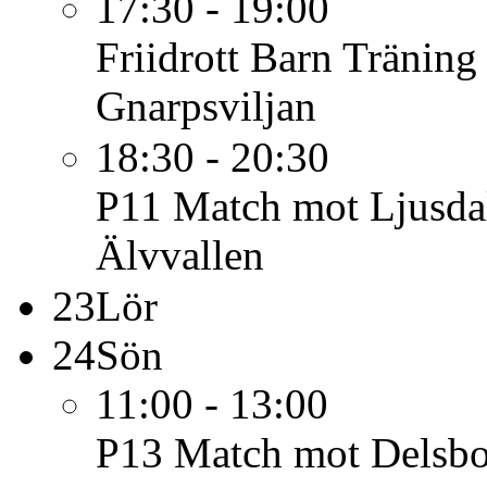
17:30 - 19:00
Friidrott Barn
Träning
Gnarpsviljan
18:30 - 20:30
P11
Match mot Ljusdal
Älvvallen
23
Lör
24
Sön
11:00 - 13:00
P13
Match mot Delsbo 