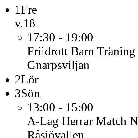
1
Fre
v.18
17:30 - 19:00
Friidrott Barn
Träning
Gnarpsviljan
2
Lör
3
Sön
13:00 - 15:00
A-Lag Herrar
Match N
Råsjövallen