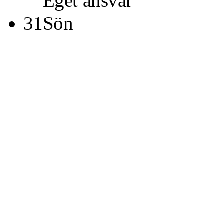
Eget ansvar
31
Sön