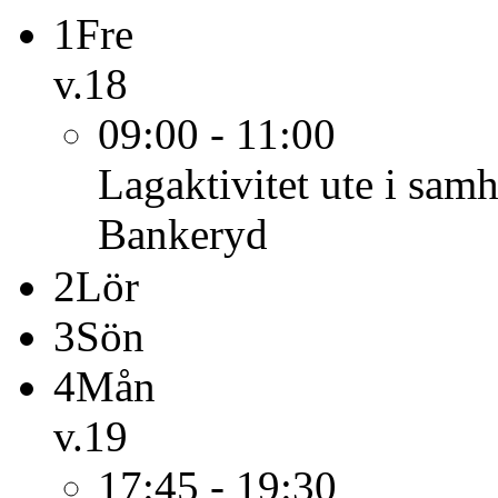
1
Fre
v.18
09:00 - 11:00
Lagaktivitet ute i samh
Bankeryd
2
Lör
3
Sön
4
Mån
v.19
17:45 - 19:30