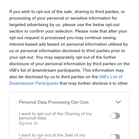
18:00
16:45
Träning
P10-12
Tis
12
If you wish to opt-out of the sale, sharing to third parties, or
18:00
16:30
Träning
Flickor U-14/15
Ons
13
processing of your personal or sensitive information for
18:00
16:45
Träning
P13/14 år
targeted advertising by us, please use the below opt-out
18:00
16:45
Träning
P10-12
section to confirm your selection. Please note that after your
18:00
opt-out request is processed you may continue seeing
13:00
Hamburgsunds IF (hemma)
Seniorlag
Tor
14
interest-based ads based on personal information utilized by
18:00
16:00
Melleruds IF (hemma)
P13/14 år
us or personal information disclosed to third parties prior to
15:00
17:00
Träning
Flickor U-14/15
your opt-out. You may separately opt-out of the further
18:00
18:30
Träning
Pojkar U-14/15
disclosure of your personal information by third parties on the
18:30
18:30
Frändefors/Brålanda Lag 1 (borta)
P13/14 år
IAB’s list of downstream participants. This information may
also be disclosed by us to third parties on the
IAB’s List of
20:00
16:30
Träning
Pojkar U13
Fre
15
Downstream Participants
that may further disclose it to other
20:30
16:45
Träning
P10-12
third parties.
18:00
Lör
16
18:00
11:00
IF Viken 1, Pojkar födda 2016 (hemma)
P10-12
Personal Data Processing Opt Outs
Sön
17
12:30
Träning
P13/14 år
I want to opt-out of the Sharing of my
13:00
14:00
Träning
Bokningar Kamratgården
personal data.
Opted In
14:00
00:00
Träning
Bokningar Kamratgården
v.21
Mån
18
00:00
16:30
Träning
Pojkar U-14/15
I want to opt-out of the Sale of my