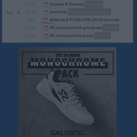
00:00
13:00
Groheds IF (hemma)
Seniorlag
00:00
preliminär
Bokningar Kamratgården
Sön
31
15:00
11:00
Brålanda IF P2014-2015 (2025) (hemma)
P10-12
19:00
12:00
IFK Strömstad 9v9 grön (borta)
P13/14 år
13:00
14:00
IFK Strömstad 9v9 (borta)
P13/14 år
14:00
16:00