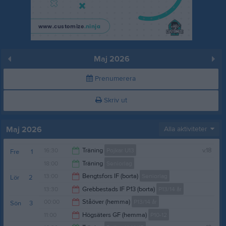
Maj 2026
Prenumerera
Skriv ut
Maj 2026
Alla aktiviteter
16:30
Träning
Pojkar U13
v.18
Fre
1
18:00
Träning
Seniorlag
18:00
13:00
Bengtsfors IF (borta)
Seniorlag
Lör
2
19:15
13:30
Grebbestads IF P13 (borta)
P13/14 år
15:00
00:00
Ståöver (hemma)
P13/14 år
Sön
3
15:30
11:00
Högsäters GF (hemma)
P10-12