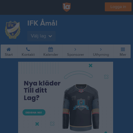
Logga in
IFK Åmål
Välj lag
Start
Kontakt
Kalender
Sponsorer
Uthyrning
Mer