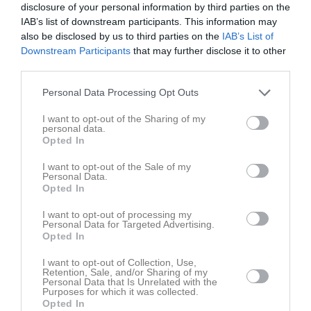
disclosure of your personal information by third parties on the
IAB’s list of downstream participants. This information may
also be disclosed by us to third parties on the
IAB’s List of
Downstream Participants
that may further disclose it to other
third parties.
Ingen video uppladdad
Personal Data Processing Opt Outs
Logga in och ladda upp ert första klipp
I want to opt-out of the Sharing of my
personal data.
Senast uppdaterade album
Opted In
I want to opt-out of the Sale of my
Personal Data.
Opted In
I want to opt-out of processing my
Personal Data for Targeted Advertising.
Opted In
Inget album finns skapat
Logga in som administratör och skapa ert första album
I want to opt-out of Collection, Use,
Retention, Sale, and/or Sharing of my
Personal Data that Is Unrelated with the
Kalender
På gång
Purposes for which it was collected.
Opted In