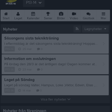
P13-14
Start
Laget
Kalender
Serier
Bilder
Video
Gästbok
Mer
Nyheter
Lagnyheter
Säsongens sista teknikträning
I eftermiddag är det säsongens sista teknikträning! Hoppas vi ses - 17:00 - 18:00 // Evelina och Richard
P13-14
25 mar
0
Information om avslutningen
På lördag den 28/3 är det äntligen dags! Dagen kommer att se ut enligt följande: • 08:45 – Samling och uppvärmning i stora sporthallen. Kom gärna ombytta, annars finns omklädningsrum att använda. Vi ser gärna att man har en svart T-shirt (inget krav). Glöm inte glasögon och klubba! Det är viktigt att alla är på plats i tid så att vi kan starta turneringen så snabbt och smidigt som möjligt. • Ca 12:00 – Lunch (hamburgare) Har ditt barn någon specialkost? Meddela Evelina senast onsdag 25/3 på telefon: 076-817 14 15. • Ca 14:15 – Prisutdelning och avslutning Vi hoppas på en trevlig dag tillsammans med alla härliga spelare! Ta gärna med familj och vänner som vill komma och heja. Kiosken kommer att vara öppen och välfylld med kaffe och fika. Vi vill också framföra ett stort tack till dagens sponsorer: Skölvene Motor Herrljunga Drycker Hemköp Herrljunga SMK AB InnebandyKungen Unihoc Vi ses! /Carolina, Evelina, Jonas, Richard, Andreas & Ida
P13-14
23 mar
0
Laget på Söndag
Laget på söndag Valter, Hampus, Loke ,Viktor, Edwin, Elias ,Eddie, Alfred N, Alfred A,Alvin, Ville, Elliott ,Felix ,Adrian ,Noah Samling 10:00 i hallen
P13-14
14 mar
0
Visa fler nyheter
Nyheter från föreningen