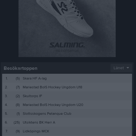
Besökartoppen
Länet
1.
(5)
Skara HF A-lag
2.
(7)
Mariestad BoIS Hockey Ungdom U18
3.
(2)
Skultorps IF
4.
(8)
Mariestad BoIS Hockey Ungdom U20
5.
(1)
Slottsskogens Petanque Club
6.
(25)
Utsiktens BK Herr A
7.
(9)
Lidköpings MCK