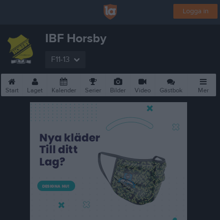
Logga in
IBF Horsby
F11-13
Start
Laget
Kalender
Serier
Bilder
Video
Gästbok
Mer