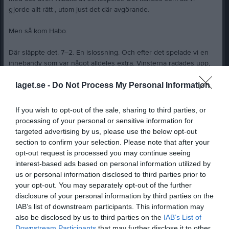
gjorde allt rätt , utom just det där avgörande.
Men så kom Habo.
Där släppte det. 7–2. En islossning. Och efter det spelade vi en
innebandy som var något alldeles extra. Vinsterna radades upp,
självförtroendet växte, och vi började tro igen.
laget.se -
Do Not Process My Personal Information
Fram till matchen mot WIBK. Trots en stark insats föll vi , och med
det kändes det som att seriesegern gled oss ur händerna.
If you wish to opt-out of the sale, sharing to third parties, or
Plötsligt var vi beroende av andra resultat. Vi var tvungna att
processing of your personal or sensitive information for
vinna mot Fristad , och hoppas.
targeted advertising by us, please use the below opt-out
section to confirm your selection. Please note that after your
Och vilken match vi gör i Fristad. Årets prestation. Vi äger
opt-out request is processed you may continue seeing
matchen från start till slut, sätter tempot, styr spelet, och vinner
interest-based ads based on personal information utilized by
rättvist med 3–1. Där och då gjorde vi allt vi kunde.
us or personal information disclosed to third parties prior to
your opt-out. You may separately opt-out of the further
Sedan återstod bara väntan.
disclosure of your personal information by third parties on the
IAB’s list of downstream participants. This information may
I Lenahallen följde vi dramatiken. Fristad tog ledningen, och det
also be disclosed by us to third parties on the
IAB’s List of
kändes tungt. Blickar möttes , det här skulle bli svårt. Men WIBK
Downstream Participants
that may further disclose it to other