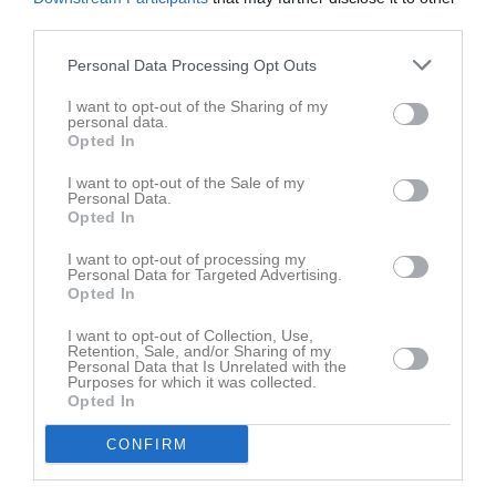
gav aldrig upp. De kämpade som lejon, sprang för varandra,
third parties.
vägrade vika ner sig. Och till slut vände de matchen och vann
med 5–4.
Personal Data Processing Opt Outs
Fyra mål av Stina Tingbratt. Fyra mål som förändrade allt.
I want to opt-out of the Sharing of my
personal data.
Opted In
När slutsignalen gick stod det klart , vi hade vunnit serien.
I want to opt-out of the Sale of my
På målskillnad. I en serie där varje match, varje mål, varje detalj
Personal Data.
Opted In
har räknats. Och ändå känns det så rätt. För över en hel säsong
har vi visat vilka vi är. Modiga, skickliga, lagspelare , ett lag i ordets
I want to opt-out of processing my
starkaste bemärkelse.
Personal Data for Targeted Advertising.
Opted In
Vi är värdiga vinnare.
I want to opt-out of Collection, Use,
Retention, Sale, and/or Sharing of my
Nu väntar Mölndals Ungdomscup den 17–19 april innan vi tar en
Personal Data that Is Unrelated with the
Purposes for which it was collected.
välförtjänt paus. Men det här… det här tar vi med oss länge.
Opted In
Tack för allt ni gett den här säsongen. För kämpaglöd, skratt, tårar
CONFIRM
och magiska stunder.