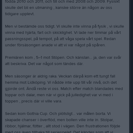
födda 2010 och 2011, och till och med 2008 och 2009. Fysiskt
skulle det bli en utmaning , kanske större än någon av oss
tidigare upplevt.
Men vi bestämde oss tidigt. Vi skulle inte vinna på fysik , vi skulle
vinna med hjärta, fart och skicklighet. Vi lade ner timmar på vårt
passningsspel, på tempot, på att våga spela vårt spel. Redan
under försäsongen anade vi att vi var något på spåren.
Premiären kom , 5–1 mot Stöpen. Och känslan… ja, den var svår
att beskriva. Det var något som tändes där.
Men säsonger är aldrig raka. Veckan därpå kom ett tungt fall
hemma mot Lidköping. Vi nådde inte upp till vår nivå, och det
gjorde ont. Ändå reste vi oss. Match efter match blandades med
toppar och dalar, men när vi gick på julledighet var vi med i
toppen , precis där vi ville vara.
Sedan kom Gothia Cup. Och plötsligt… var målen borta. Vi
skapade chanser i överflöd, men bollen ville inte in. Stolpar,
ribbor, hjälmar, fötter , allt stod i vägen. Den frustrationen följde
med oss även tillbaka till seriespelet. Det kändes som att vi