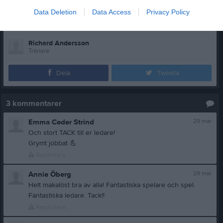
Vi är så stolta över det vi har åstadkommit tillsammans.
Data Deletion
Data Access
Privacy Policy
/Rille, Bosse och Ida
Richard Andersson
Tränare
Dela
Tweeta
3
kommentarer
29 mar
Emma Ceder Strind
Och stort TACK till er ledare!
Grymt jobbat
💪
Rapportera
29 mar
Annie Öberg
Helt makalöst bra av alla! Fantastiska spelare och spel.
Fantastiska ledare. Tack!!
Rapportera