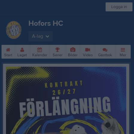
Logga in
Hofors HC
A-lag
Start
Laget
Kalender
Serier
Bilder
Video
Gästbok
Mer