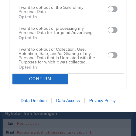
Läs också
I want to opt-out of the Sale of my
Personal Data.
Opted In
I want to opt-out of processing my
Personal Data for Targeted Advertising.
10 aug
17 jul
Opted In
Nr 16 lägger skridskorna på hyllan
Säsongskorten tryckta och klara och väntar på dig!
I want to opt-out of Collection, Use,
Retention, Sale, and/or Sharing of my
Kommentera
Personal Data that Is Unrelated with the
Purposes for which it was collected.
Opted In
Du måste logga in för att kommentera
CONFIRM
Logga in
Data Deletion
Data Access
Privacy Policy
Nyheter från föreningen
Igår
Hockeyloppis
16 jul
Pensionärsrabatt på våra säsongskort även i år!