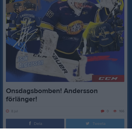
Onsdagsbomben! Andersson
förlänger!
8 jul
0
166
Dela
Tweeta