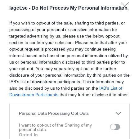
Onsdagsbomb!
laget.se -
Do Not Process My Personal Information
Målvaktstrion klar och förlängning för,
If you wish to opt-out of the sale, sharing to third parties, or
- Isak Andersson
processing of your personal or sensitive information for
targeted advertising by us, please use the below opt-out
En egen produkt som jobbar hårt varje dag för att utvecklas.
section to confirm your selection. Please note that after your
Speciellt under den stundande sommarfysen då han har tredje
opt-out request is processed you may continue seeing
bäst närvaro i laget, vilket visar på en extrem vilja. Vi ser fram
interest-based ads based on personal information utilized by
emot att se vilka steg Isak kan ta även på isen denna säsong.
us or personal information disclosed to third parties prior to
Det är tuff konkurrens men han viker sig inte för uppgiften.
your opt-out. You may separately opt-out of the further
disclosure of your personal information by third parties on the
Varmt välkommen in i Truppbygget 26/27, Isak!
IAB’s list of downstream participants. This information may
also be disclosed by us to third parties on the
IAB’s List of
Fortsatt trevlig vecka såhär i semestertider!☀️🏖️🍾
Downstream Participants
that may further disclose it to other
third parties.
Mikael Svensson
Vice ordförande
Personal Data Processing Opt Outs
Dela
Tweeta
I want to opt-out of the Sharing of my
personal data.
Opted In