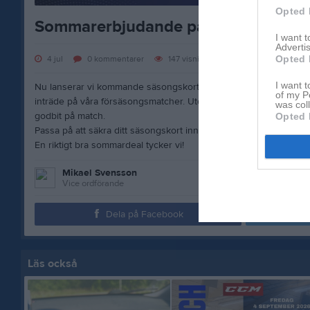
Opted 
Sommarerbjudande på säsongskort!
I want 
Advertis
Opted 
4 jul
0
kommentarer
147
visningar
I want t
Nu lanserar vi kommande säsongskort. För dig som köper årskort
of my P
inträde på våra försäsongsmatcher. Utöver 14 hemmamatcher i ser
was col
godbit på match.
Opted 
Passa på att säkra ditt säsongskort innan 31 augusti och du går 
En riktigt bra sommardeal tycker vi!
Mikael Svensson
Vice ordförande
Dela på Facebook
Läs också