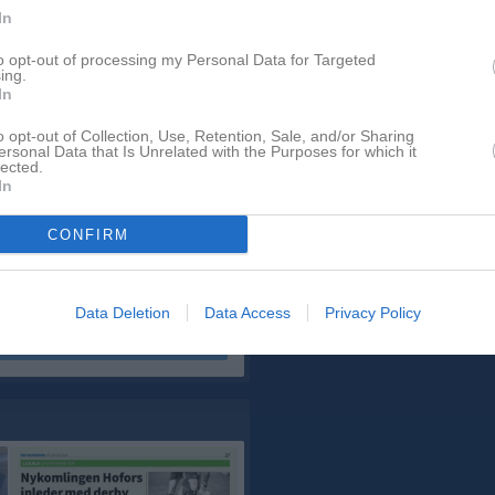
In
to opt-out of processing my Personal Data for Targeted
ing.
Dela
Tweeta
In
o opt-out of Collection, Use, Retention, Sale, and/or Sharing
 tidigt så erbjuder vi även
ersonal Data that Is Unrelated with the Purposes for which it
Bollnäs 260315
ien så ingår alltid kaffe och
lected.
14 bilder
In
gratis på våra försäsongsmatcher!
CONFIRM
Data Deletion
Data Access
Privacy Policy
Dela på Twitter