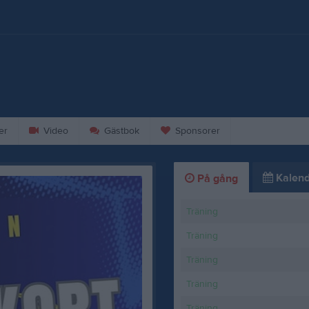
er
Video
Gästbok
Sponsorer
Kalend
På gång
Träning
Träning
Träning
Träning
Träning