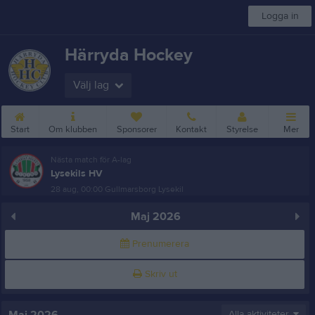
Logga in
Härryda Hockey
Välj lag
Start
Om klubben
Sponsorer
Kontakt
Styrelse
Mer
Nästa match för A-lag
Lysekils HV
28 aug, 00:00
Gullmarsborg Lysekil
Maj 2026
Prenumerera
Skriv ut
Alla aktiviteter