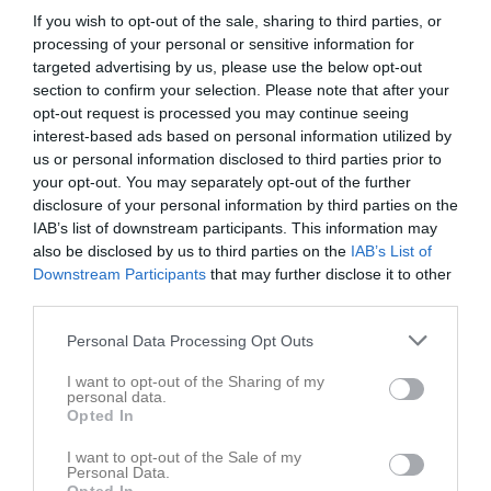
15:50
15:30
Fysträning
U11/C2 (-16)
If you wish to opt-out of the sale, sharing to third parties, or
16:50
16:00
Träning
U10/D1 (-17)
processing of your personal or sensitive information for
16:30
17:00
Träning
U12/C1 (-15)
targeted advertising by us, please use the below opt-out
section to confirm your selection. Please note that after your
17:00
17:00
Träning
U11/C2 (-16)
opt-out request is processed you may continue seeing
17:50
18:00
Träning
U14/B1 (-13)
interest-based ads based on personal information utilized by
18:00
18:00
Träning
U13/B2 (-14)
us or personal information disclosed to third parties prior to
19:00
18:00
Träning
A-lag
your opt-out. You may separately opt-out of the further
disclosure of your personal information by third parties on the
18:50
18:50
Träning
U16 / A-Grupp
IAB’s list of downstream participants. This information may
20:00
19:00
Fysträning
U14/B1 (-13)
also be disclosed by us to third parties on the
IAB’s List of
21:00
19:45
Träning
Junior
Downstream Participants
that may further disclose it to other
19:45
Tor
14
third parties.
22:00
16:15
Träning
U9/D2 (-18)
Fre
15
Personal Data Processing Opt Outs
17:00
Träning
U10/D1 (-17)
18:20
17:20
Träning
U16 / A-Grupp
I want to opt-out of the Sharing of my
personal data.
18:20
18:00
Löpning
U14/B1 (-13)
Opted In
19:30
19:30
Träning
U14/B1 (-13)
I want to opt-out of the Sale of my
19:00
19:30
Träning
U13/B2 (-14)
Personal Data.
20:50