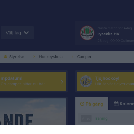
Nästa match för A-lag
Välj lag
Lysekils HV
28 aug, 00:00
Gullmars
Styrelse
Hockeyskola
Camper
ampdatum!
Tjejhockey!
C:s camper hittar du här
Här är vår tjejverksa
Kalend
På gång
Träning
A-lag
Ledarmöte B-
U14/B1 (-13)