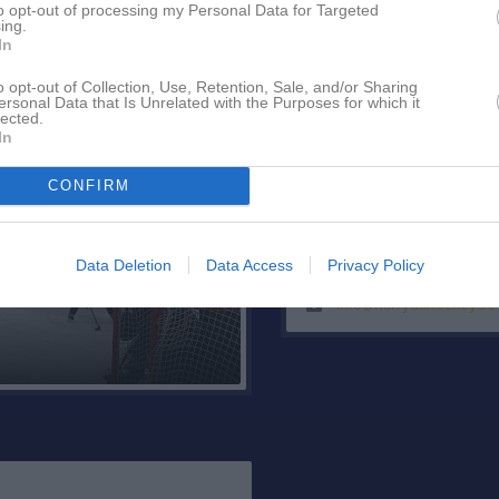
to opt-out of processing my Personal Data for Targeted
ing.
In
rsmöte.
Datum: Måndag 8 juni
Tid: Kl. 19.00
Plats: Samlingssalen, 
o opt-out of Collection, Use, Retention, Sale, and/or Sharing
Kansli
ersonal Data that Is Unrelated with the Purposes for which it
lected.
In
CONFIRM
Data Deletion
Data Access
Privacy Policy
Idrottsvägen 1, 43832 L
info@harrydahockey.se