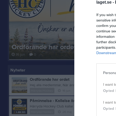
laget.se -
If you wish 
sensitive in
confirm you
continue se
information 
further disc
Ordförande har ordet
participants
Downstream 
16 jun
0
Nyheter
Persona
Ordförande har ordet
I want t
Opted 
Härryda Hockey
16 jun
0
kommentarer
Påminnelse - Kallelse årsmöte!
I want t
Härryda Hockey Club kallar härmed medlemmar till å
Opted 
Härryda Hockey
26 maj
0
kommentarer