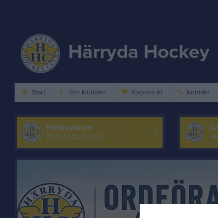
Härryda Hockey
Start
Om klubben
Sponsorer
Kontakt
Hockeyskola
C
Börja spela hockey
HH