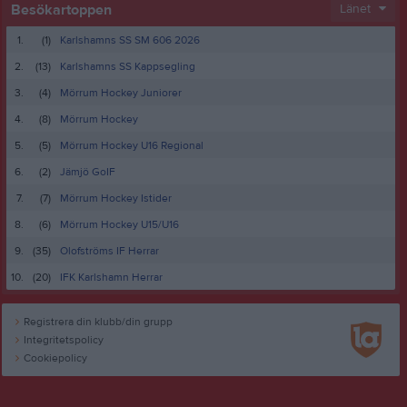
Besökartoppen
Länet
1.
(1)
Karlshamns SS SM 606 2026
2.
(13)
Karlshamns SS Kappsegling
3.
(4)
Mörrum Hockey Juniorer
4.
(8)
Mörrum Hockey
5.
(5)
Mörrum Hockey U16 Regional
6.
(2)
Jämjö GoIF
7.
(7)
Mörrum Hockey Istider
8.
(6)
Mörrum Hockey U15/U16
9.
(35)
Olofströms IF Herrar
10.
(20)
IFK Karlshamn Herrar
Registrera din klubb/din grupp
Integritetspolicy
Cookiepolicy