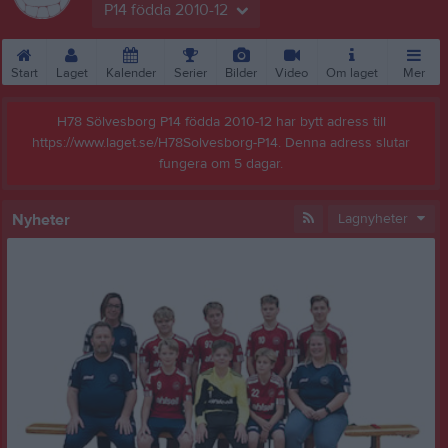
P14 födda 2010-12
Start
Laget
Kalender
Serier
Bilder
Video
Om laget
Mer
H78 Sölvesborg P14 födda 2010-12 har bytt adress till
https://www.laget.se/H78Solvesborg-P14. Denna adress slutar
fungera om 5 dagar.
Nyheter
Lagnyheter