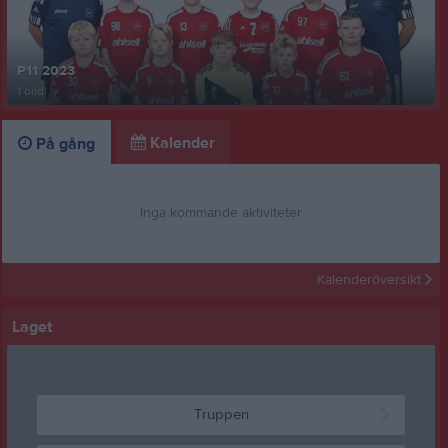
P11 2023
1 bild
Kalender
På gång
Inga kommande aktiviteter
Kalenderöversikt
Laget
Truppen