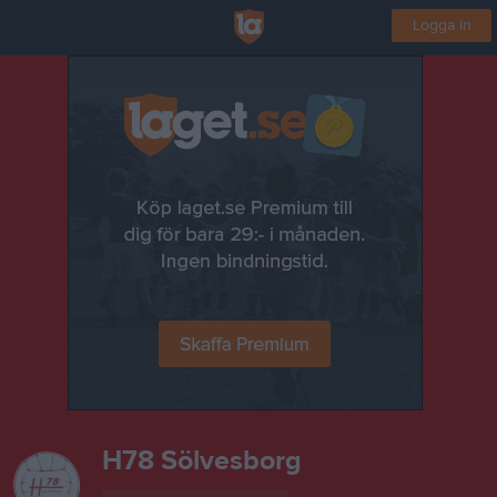
Logga in
H78 Sölvesborg