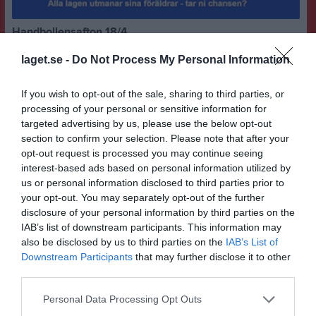
Handbollensafton 18/4
17.40 Samling spelare och ledare matchställ på för FP 5-15, FP2-4 tar lilla VM tröja om man har det. 18.oo Inmarch Lagpresentationer Träningspriser Föräldramatcher, alla lag utmanar sina föräldrar på match, ni antar väl utmaningen? Övrigt: Lotteri Precisionskastning med bandyboll från läktaren, 1 boll 20kr 6 bollar 100kr köp bollar i entrén när ni kommer. Välkomna!
laget.se -
Do Not Process My Personal Information
P14 födda 2010-12
4 apr 2024
0
Träningstider i veckan
If you wish to opt-out of the sale, sharing to third parties, or
Då var de dags igen för killarna att svettas lite, träningstider enligt nedan. Onsdag 3/1 kl 19:00-20:30 Torsdag 4/1 kl 11:00-13:00 Ny tid pga kommunen har snott vår tid
processing of your personal or sensitive information for
P14 födda 2010-12
2 jan 2024
0
targeted advertising by us, please use the below opt-out
section to confirm your selection. Please note that after your
Visa fler nyheter
opt-out request is processed you may continue seeing
interest-based ads based on personal information utilized by
us or personal information disclosed to third parties prior to
your opt-out. You may separately opt-out of the further
disclosure of your personal information by third parties on the
IAB’s list of downstream participants. This information may
also be disclosed by us to third parties on the
IAB’s List of
Downstream Participants
that may further disclose it to other
third parties.
Personal Data Processing Opt Outs