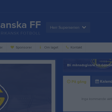
anska FF
Herr Superserien
RIKANSK FOTBOLL
er
Sponsorer
Om laget
Kontakt
Bli månadsgivare till Göteb
Kalend
På gång
Inga kommande akti