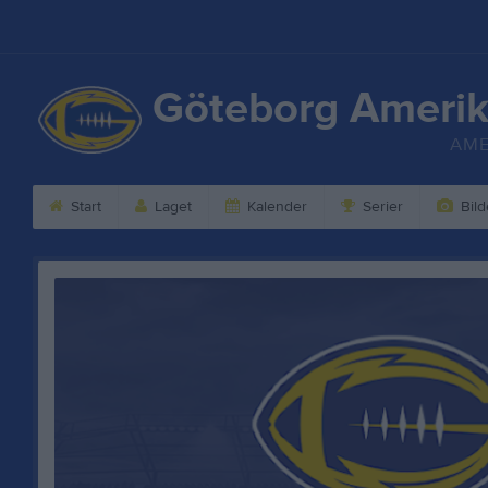
Göteborg Amerik
AME
Start
Laget
Kalender
Serier
Bild