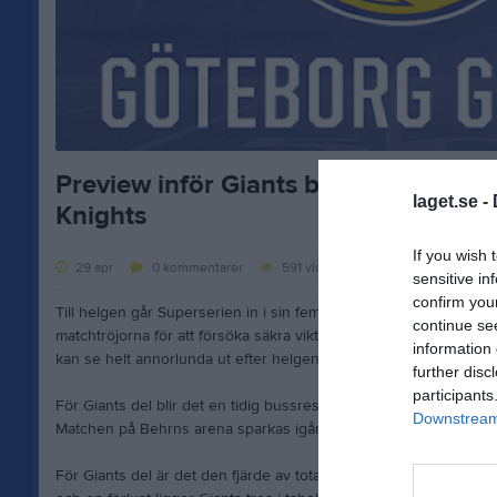
Preview inför Giants bortamatch mot
laget.se -
Knights
If you wish 
29 apr
0
kommentarer
591
visningar
sensitive in
confirm you
Till helgen går Superserien in i sin femte vecka med en full omgån
continue se
matchtröjorna för att försöka säkra viktiga poäng. Det är jämnt m
information 
kan se helt annorlunda ut efter helgens matcher.
further disc
participants
För Giants del blir det en tidig bussresa till Örebro på lördag fö
Downstream 
Matchen på Behrns arena sparkas igång klockan 15.00.
För Giants del är det den fjärde av totalt åtta matcher i Superse