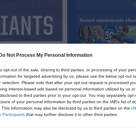
K
Senast uppdaterade alb
 Örebro Black
Do Not Process My Personal Information
Giants vs Predators 2026
to opt-out of the sale, sharing to third parties, or processing of your per
Dela
Tweeta
76 bilder
formation for targeted advertising by us, please use the below opt-out s
r selection. Please note that after your opt-out request is processed y
g, alla åtta lagen drar på sig
eing interest-based ads based on personal information utilized by us or
ellan lagen så superserietabellen
disclosed to third parties prior to your opt-out. You may separately opt-
losure of your personal information by third parties on the IAB’s list of
. This information may also be disclosed by us to third parties on the
IA
r ett möte med Black Knights.
Participants
that may further disclose it to other third parties.
riens grundspel. Med två segrar