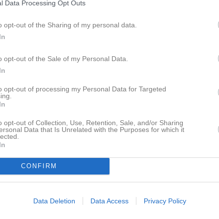
fyra med en vinst och en förlust.
l Data Processing Opt Outs
t viktigt steg mot en topp fyra
o opt-out of the Sharing of my personal data.
In
n SM guld 2021.
ommer att utmana vårt springspel.
o opt-out of the Sale of my Personal Data.
å om han kommer loss. Överlag är
In
on Carpenter.
to opt-out of processing my Personal Data for Targeted
och läka:
ing.
år tillbaka ett par spelare till
In
o opt-out of Collection, Use, Retention, Sale, and/or Sharing
ersonal Data that Is Unrelated with the Purposes for which it
, när mycket står på spel gäller
lected.
In
 Dessutom måste vi få ner antalet
 att touchdowns blivit bortdömda,
CONFIRM
era bra och stabil fotboll på båda
Data Deletion
Data Access
Privacy Policy
n på Swe3 Play med start klockan