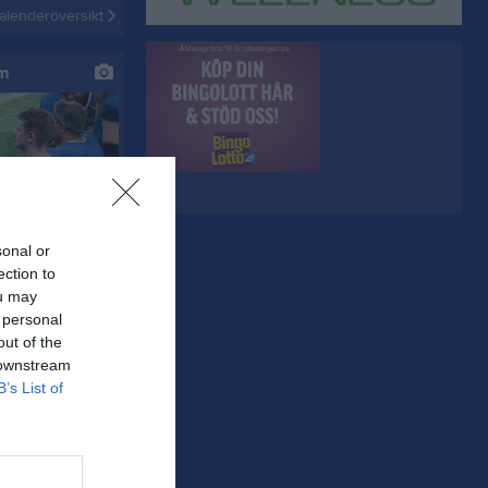
alenderöversikt
um
sonal or
ection to
ou may
 personal
out of the
 downstream
B’s List of