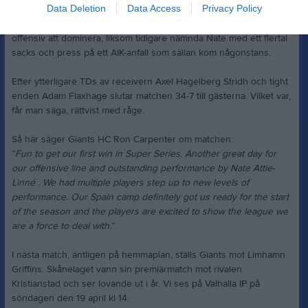
Data Deletion
Data Access
Privacy Policy
Närmare än så kom inte Gnaget. I andra halvlek fortsatte Giants
offensiv att dominera, liksom tidigare nämnda Nate med ett flertal
sacks och press på ett AIK-anfall som sällan kom någonstans.
Efter ytterligare TDs av receivern Axel Hagelberg Stridh och tight
enden Adam Flaxhage slutar matchen 34-7 till gästerna. Vilket var,
får man säga, rättvist med råge.
Så här säger Giants HC Ron Carpenter om matchen:
”
Fun to get our first win in Super Series. Another great day for
our offensive line and outstanding performance by Nate Attie-
Linné . We had multiple players step up to new levels of
performance. Our Spain camp definitely got us ready for the start
of the season and the players are excited to show the league we
are a force to deal with.
”
I nästa match, äntligen på hemmaplan, ställs Giants mot Limhamn
Griffins. Skånelaget vann sin premiärmatch mot rivalen
Kristianstad och ser lovande ut i år. Vi ses på Valhalla IP på
söndagen den 19 april kl 14.