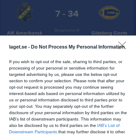
7 - 34
Bergshamra IP
AIK Amerikansk
Göteborg Giants
11 april 2026
Fotboll
15:00
laget.se -
Do Not Process My Personal Information
Referat
If you wish to opt-out of the sale, sharing to third parties, or
processing of your personal or sensitive information for
Referat: AIK Amerikansk Fotboll -
targeted advertising by us, please use the below opt-out
Göteborg Giants
section to confirm your selection. Please note that after your
opt-out request is processed you may continue seeing
Sådärja. 34-7 mot AIK på bortaplan. Det gillar vi. Nu väntar årets
interest-based ads based on personal information utilized by
första hemmamatch på anrika Valhalla IP nästa helg.
us or personal information disclosed to third parties prior to
your opt-out. You may separately opt-out of the further
Giants åkte återigen till Stockholm för Superseriefotboll. Denna
disclosure of your personal information by third parties on the
gången stod alltså AIK för motståndet. Allmänna Idrottsklubben
IAB’s list of downstream participants. This information may
slutade på 5:e plats förra året och spelade då balanserad, kul och
also be disclosed by us to third parties on the
IAB’s List of
offensiv fotboll.
Downstream Participants
that may further disclose it to other