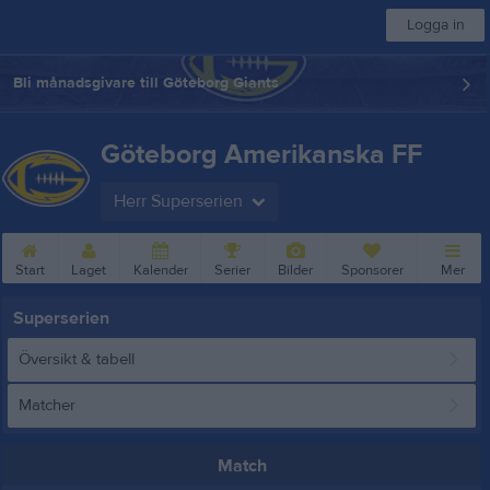
Logga in
Bli månadsgivare till Göteborg Giants
Göteborg Amerikanska FF
Herr Superserien
Start
Laget
Kalender
Serier
Bilder
Sponsorer
Mer
Superserien
Översikt & tabell
Matcher
Match