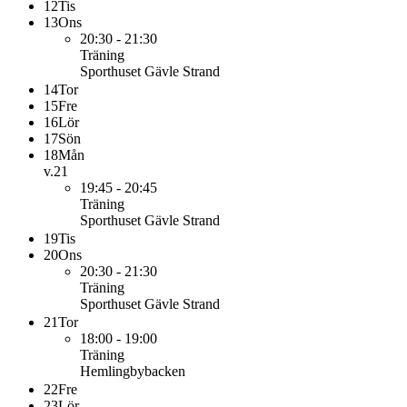
12
Tis
13
Ons
20:30 - 21:30
Träning
Sporthuset Gävle Strand
14
Tor
15
Fre
16
Lör
17
Sön
18
Mån
v.21
19:45 - 20:45
Träning
Sporthuset Gävle Strand
19
Tis
20
Ons
20:30 - 21:30
Träning
Sporthuset Gävle Strand
21
Tor
18:00 - 19:00
Träning
Hemlingbybacken
22
Fre
23
Lör