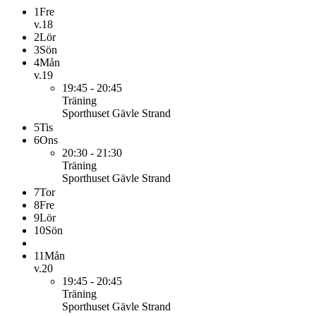
1
Fre
v.18
2
Lör
3
Sön
4
Mån
v.19
19:45 - 20:45
Träning
Sporthuset Gävle Strand
5
Tis
6
Ons
20:30 - 21:30
Träning
Sporthuset Gävle Strand
7
Tor
8
Fre
9
Lör
10
Sön
11
Mån
v.20
19:45 - 20:45
Träning
Sporthuset Gävle Strand