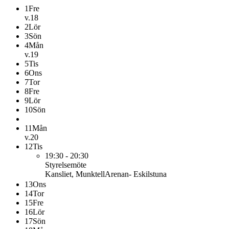
1
Fre
v.18
2
Lör
3
Sön
4
Mån
v.19
5
Tis
6
Ons
7
Tor
8
Fre
9
Lör
10
Sön
11
Mån
v.20
12
Tis
19:30 - 20:30
Styrelsemöte
Kansliet, MunktellArenan- Eskilstuna
13
Ons
14
Tor
15
Fre
16
Lör
17
Sön