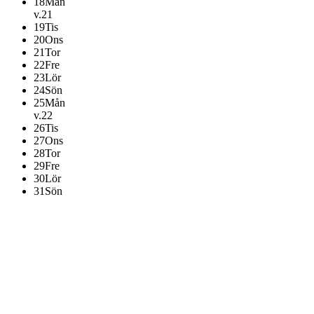
18
Mån
v.21
19
Tis
20
Ons
21
Tor
22
Fre
23
Lör
24
Sön
25
Mån
v.22
26
Tis
27
Ons
28
Tor
29
Fre
30
Lör
31
Sön