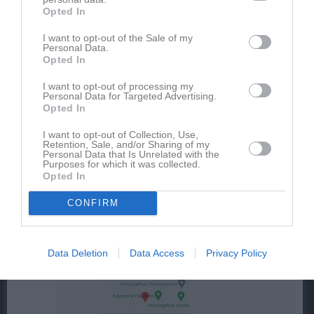
Opted In
19:00
19:00
Njutångers IF (borta)
Herr
Fre
15
20:00
Lör
16
I want to opt-out of the Sale of my
Personal Data.
21:00
15:00
IFK Gnarp (borta)
P 11/12/13
Sön
17
Opted In
16:00
Delsbo IF (hemma)
Herr
17:00
I want to opt-out of processing my
17:00
Träning
Mix 17/18
Personal Data for Targeted Advertising.
18:00
17:30
Träning
F 14/15
v.21
Mån
18
Opted In
18:15
17:45
Träning
P 11/12/13
I want to opt-out of Collection, Use,
19:00
17:30
Träning
P 15/16
Tis
19
Retention, Sale, and/or Sharing of my
Personal Data that Is Unrelated with the
19:15
19:15
Träning
Herr
Purposes for which it was collected.
19:00
Opted In
17:15
Träning
F 14/15
Ons
20
Movallen
20:45
18:00
Högs SK (hemma)
P 11/12/13
CONFIRM
18:45
19:00
Uppskjutna matchen mot Söderhamn
Herr
20:00
19:00
Söderhamns FF (borta)
Herr
Brovallen
20:45
Helsingehus Arena
Data Deletion
Data Access
Privacy Policy
Hällåsen
21:00