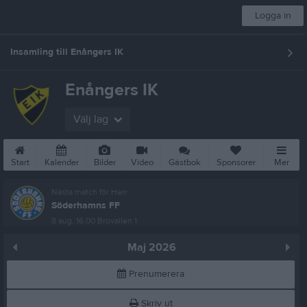
Logga in
Insamling till Enångers IK
Enångers IK
Välj lag
Start
Kalender
Bilder
Video
Gästbok
Sponsorer
Mer
Nästa match för Herr
Söderhamns FF
8 aug, 16:00
Brovallen 1
Maj 2026
Prenumerera
Skriv ut