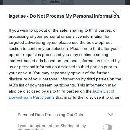
20:45
17:30
Träning
P 15/16
19:00
17:45
Träning
P 11/12/13
19:00
laget.se -
Do Not Process My Personal Information
18:30
Föräldramöte
P 11/12/13
19:15
19:00
Strands IF (hemma)
Herr
Fre
8
If you wish to opt-out of the sale, sharing to third parties, or
19:45
Lör
9
processing of your personal or sensitive information for
21:00
16:00
Match Team Hudik
F 14/15
Sön
10
targeted advertising by us, please use the below opt-out
17:00
Träning
Mix 17/18
section to confirm your selection. Please note that after your
17:10
17:30
Träningsmatch mot Hög
Herr
opt-out request is processed you may continue seeing
interest-based ads based on personal information utilized by
18:15
17:30
Träning
F 14/15
v.20
Mån
11
us or personal information disclosed to third parties prior to
19:30
17:45
Träning
P 11/12/13
your opt-out. You may separately opt-out of the further
19:00
19:15
Träning
Herr
disclosure of your personal information by third parties on the
19:15
17:30
Träning
P 15/16
Tis
12
IAB’s list of downstream participants. This information may
20:45
also be disclosed by us to third parties on the
IAB’s List of
17:15
Träning
F 14/15
Ons
13
Downstream Participants
that may further disclose it to other
19:00
18:15
Stugsunds IK (hemma)
P 11/12/13
third parties.
18:45
09:00
Träning
Mix 17/18
Tor
14
20:15
14:00
Träning
Herr
Personal Data Processing Opt Outs
10:15
17:30
Träning
P 15/16
I want to opt-out of the Sharing of my
15:30
18:00
Hudiksvalls FC (hemma)
P 11/12/13
personal data.