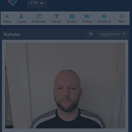
F19
Start
Laget
Kalender
Serier
Bilder
Video
Gästbok
Mer
Nyheter
Lagnyheter