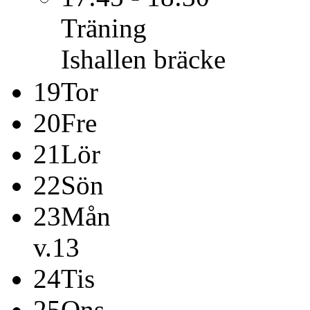
Träning
Ishallen bräcke
19
Tor
20
Fre
21
Lör
22
Sön
23
Mån
v.13
24
Tis
25
Ons