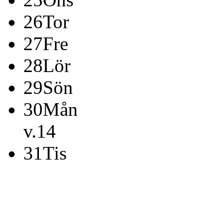
26
Tor
27
Fre
28
Lör
29
Sön
30
Mån
v.14
31
Tis