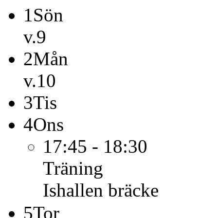
1
Sön
v.9
2
Mån
v.10
3
Tis
4
Ons
17:45 - 18:30
Träning
Ishallen bräcke
5
Tor