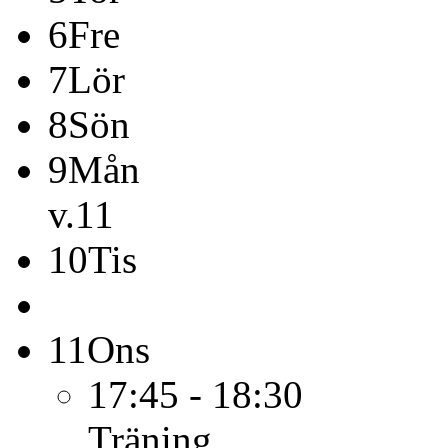
6
Fre
7
Lör
8
Sön
9
Mån
v.11
10
Tis
11
Ons
17:45 - 18:30
Träning