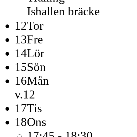
Ishallen bräcke
12
Tor
13
Fre
14
Lör
15
Sön
16
Mån
v.12
17
Tis
18
Ons
17:45 - 18:30