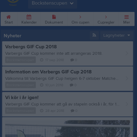
Bockstenscupen
Start
Kalender
Dokument
Om cupen
Cupregler
Mer
Nyheter
Lagnyheter
Varbergs GIF Cup 2018
Varbergs GIF Cup kommer inte att arrangeras 2018.
Bockstenscupen
17 sep 2018
0
Information om Varbergs GIF Cup 2018
Välkomna till Varbergs GIF Cup helgen 6-7 oktober Matcherna kommer även i år spelas på gräsplaner på Håstens IP. Visar det sig att gräsplanerna inte håller för spel på grund av för mycket regn under oktober kan det bli aktuellt att matcherna spelas på konstgräsplaner men då på olika platser i Varberg. Gruppspel Lagen kommer indelas i 4 grupper med 5 lag i varje grupp. Det blir totalt 4 gruppspelsmatcher för varje lag. 3 st på lördagen och en på söndagen. Slutspel Slutspelet delas upp i A resp. B slutspel. I A-slutspel spelar 2 bästa lagen i varje grupp. I B-slutspel spelar 3:an och 4:an i varje grupp. Sista placeringen i gruppspelet är inte med i något slutspel. Slutspelet spelas efter sista gruppspelsmatchen på söndagen. Slutspelsmatcherna blir kvartsfinal, semifinal, final och spel om tredjeplacering Inga placeringsmatcher utöver spel om tredjeplacering. Speltid 2x20 minuter. Överåriga Maximalt 2 st överåriga (15 år) får vara med i laget. Legitimering Legitimering kommer att göras av samtliga spelare innan laget spelar sin första match. Spelare Spelare skall vara registrerade/licensierade för den förening man representerar. Grönt kort Samtliga ledare som coachar lag från Halland vid match skall ha genomgått kursen Grönt kort – Leda laget. Intyg för genomgången kurs skall bäras runt halsen. Boende Boende kommer att även i år anordnas på Håstensskolan som ligger med gångavstånd till planerna samt Påskbergsskolan som ligger 5 minuters bilfärd från Håstens IP. Antalet klassrum är begränsat och är i första hand riktat till lag som ej har möjlighet att köra fram och tillbaka under dagen. Kostnaden för boende är 200 kr per natt och person. Antalet spelare Antalet spelare i varje lag för övernattande är begränsat till 18 st med hänsyn till klassrummens storlek. Servering För boende ingår frukost på lördag och söndag morgon. Möjlighet finns att beställa lunch på lördag och söndag samt kvällsmat på lördag. Serveringen sker i Håstensskolans matsal. Kostnaden för lunch är 75 kr per måltid och kvällsmat 85 kr per måltid. Det kommer även finnas cafeteria på spelområdet med möjlighet att köpa hamburgare, korv med bröd mm. Anmälningsavgift Anmälningsavgiften är 1900 kr/lag. Anmälan Anmälan görs till e-post info.elitcup@varbergsgif.se Anmälningsavgiften betalas in senast 30/7 på bankgiro 241-0611. Viktigt att ni anger vilket lag som meddelande. Kontakt Vid frågor kontakta oss gärna via info.elitcup@varbergsgif.se Information Gå även in på vår hemsida www.bockstenscupen.se där vi uppdaterar regelbundet. OBS! Halländska lag som deltar får ej ha seriematcher inplanerade denna helg.
Bockstenscupen
10 jun 2018
0
Vi kör i år igen!
Varbergs GIF Cup kommer att gå av stapeln också i år, för 14-åringar under första helgen i oktober. Vi återkommer med mer info framigenom!
Bockstenscupen
28 apr 2018
0