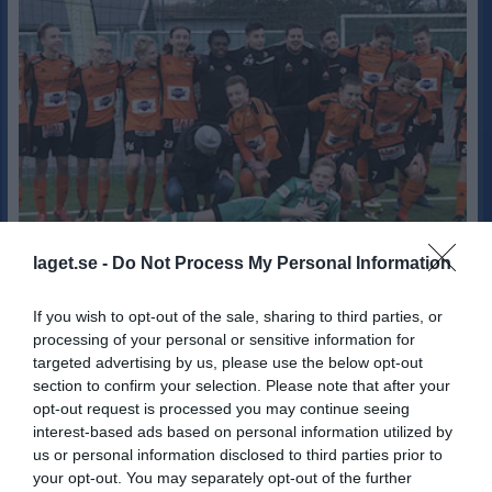
laget.se -
Do Not Process My Personal Information
Grattis Karlskrona till vinsten i Varberg GIF Cup 2017.
FK Karlskrona besegrede arrangörsföreningen Varbergs GIF Fotboll i A-finalen och Ängelholms FF vann B-slutspelet efter finalseger mot IFK Skövde. Det har varit många tuffa och roliga matcher och vi vill tacka alla som varit med och bidragit till denna turnering, lag, ledare, funktionärer, familjer och publik. Vi är tacksamma och glada för att ha haft er på besök. Ni hittar resultaten från hela cupen under dokument i menyn ovan samt länken nedan. Resultat Ni hittar också referat och bilder på www.ungdomsfotboll.se där Rudy Alvarado håller till. Ett stort tack även till dig för att du bidragit under dessa dagar..
If you wish to opt-out of the sale, sharing to third parties, or
Bockstenscupen
16 okt 2017
0
processing of your personal or sensitive information for
targeted advertising by us, please use the below opt-out
Visa fler nyheter
section to confirm your selection. Please note that after your
opt-out request is processed you may continue seeing
Nyheter från föreningen
interest-based ads based on personal information utilized by
Vill ditt barn börja spela fotboll?
us or personal information disclosed to third parties prior to
your opt-out. You may separately opt-out of the further