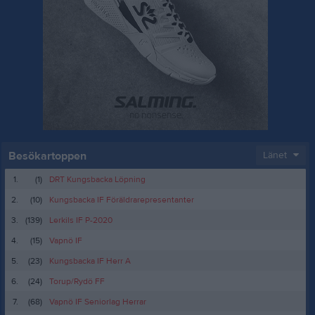
Besökartoppen
Länet
1.
(1)
DRT Kungsbacka Löpning
2.
(10)
Kungsbacka IF Föräldrarepresentanter
3.
(139)
Lerkils IF P-2020
4.
(15)
Vapnö IF
5.
(23)
Kungsbacka IF Herr A
6.
(24)
Torup/Rydö FF
7.
(68)
Vapnö IF Seniorlag Herrar