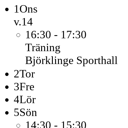
1
Ons
v.14
16:30 - 17:30
Träning
Björklinge Sporthall
2
Tor
3
Fre
4
Lör
5
Sön
14:30 - 15:30