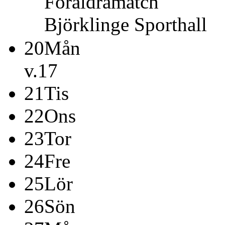
Föräldramatch
Björklinge Sporthall
20
Mån
v.17
21
Tis
22
Ons
23
Tor
24
Fre
25
Lör
26
Sön