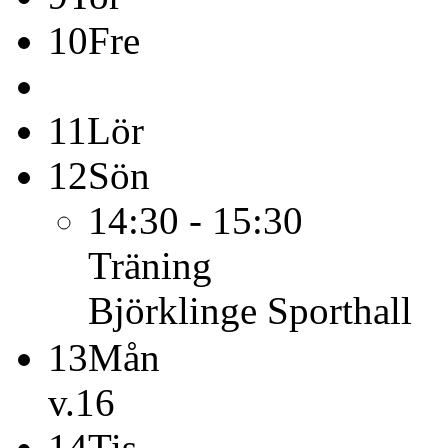
10
Fre
11
Lör
12
Sön
14:30 - 15:30
Träning
Björklinge Sporthall
13
Mån
v.16
14
Tis