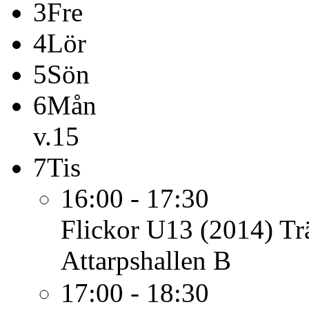
3
Fre
4
Lör
5
Sön
6
Mån
v.15
7
Tis
16:00 - 17:30
Flickor U13 (2014)
Tr
Attarpshallen B
17:00 - 18:30