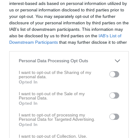
• Skriv nyheter löpande och berätta om verksamheten. I takt med
interest-based ads based on personal information utilized by
att nya nyheter läggs till kommer den här nyhetstexten att
us or personal information disclosed to third parties prior to
försvinna.
your opt-out. You may separately opt-out of the further
disclosure of your personal information by third parties on the
IAB’s list of downstream participants. This information may
Om någon i gruppen har frågor om laget.se är man alltid
also be disclosed by us to third parties on the
IAB’s List of
välkommen att kontakta vår support på support@laget.se eller
Downstream Participants
that may further disclose it to other
019-15 44 00.
third parties.
Personal Data Processing Opt Outs
Varmt välkomna till laget.se!
I want to opt-out of the Sharing of my
personal data.
Dela
Tweeta
Opted In
I want to opt-out of the Sale of my
Personal Data.
Kommentera
Opted In
I want to opt-out of processing my
Du måste logga in för att kommentera
Personal Data for Targeted Advertising.
Opted In
Logga in
I want to opt-out of Collection, Use,