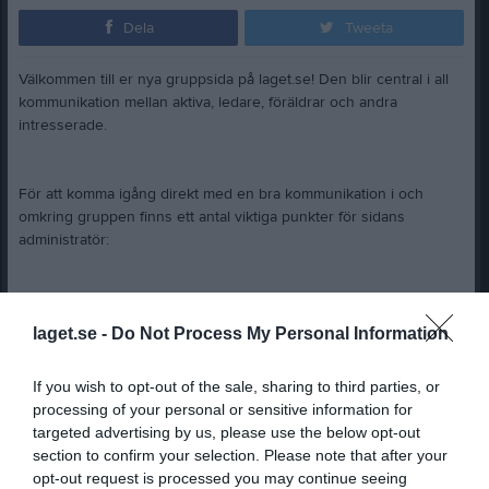
Dela
Tweeta
Välkommen till er nya gruppsida på laget.se! Den blir central i all
kommunikation mellan aktiva, ledare, föräldrar och andra
intresserade.
För att komma igång direkt med en bra kommunikation i och
omkring gruppen finns ett antal viktiga punkter för sidans
administratör:
• Logga in och lägga till alla aktiva och ledare under Medlemmar.
laget.se -
Do Not Process My Personal Information
• Fylla på kalendern med alla inplanerade aktiviteter. Matcher
If you wish to opt-out of the sale, sharing to third parties, or
läggs till via Serier medan träningar och andra aktiviteter läggs till
processing of your personal or sensitive information for
via Aktiviteter.
targeted advertising by us, please use the below opt-out
section to confirm your selection. Please note that after your
opt-out request is processed you may continue seeing