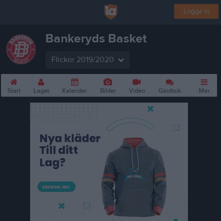
Logga in
Bankeryds Basket
Flickor 2019/2020
Start
Laget
Kalender
Bilder
Video
Gästbok
Mer