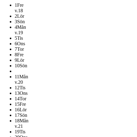
1
Fre
v.18
2
Lör
3
Sön
4
Mån
v.19
5
Tis
6
Ons
7
Tor
8
Fre
9
Lör
10
Sön
11
Mån
v.20
12
Tis
13
Ons
14
Tor
15
Fre
16
Lör
17
Sön
18
Mån
v.21
19
Tis