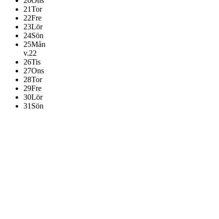
20
Ons
21
Tor
22
Fre
23
Lör
24
Sön
25
Mån
v.22
26
Tis
27
Ons
28
Tor
29
Fre
30
Lör
31
Sön