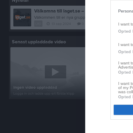
Nyheter
Välkomna till laget.se – Här finns viktig inform
Persona
U10
13 sep 2024
0
kommentarer
I want t
Opted 
Senast uppladdade video
Senast up
I want t
Opted 
I want 
Advertis
Opted 
Inget album
I want t
Ingen video uppladdad
of my P
Logga in som 
was col
Logga in och ladda upp ert första klipp
album
Opted 