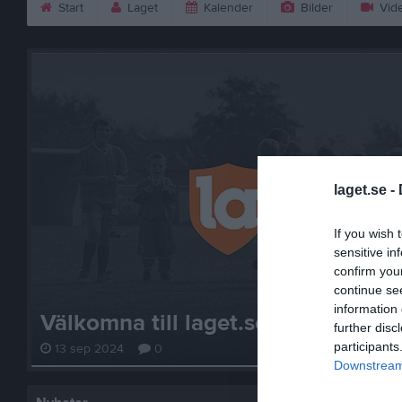
Start
Laget
Kalender
Bilder
Vid
laget.se -
If you wish 
sensitive in
confirm you
continue se
information 
Välkomna till laget.se – Här finns 
further disc
participants
13 sep 2024
0
Downstream 