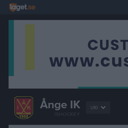
Ånge IK
U10
ISHOCKEY