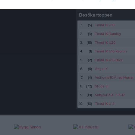
Besökartoppen
1.
(5)
Timrå IK U18
2.
(3)
Timrå IK Damlag
3.
(18)
Timrå IK U20
4.
(1)
Timrå IK U16 Region
5.
(2)
Timrå IK U16 Div1
6.
(6)
Ånge IK
7.
(4)
Vattjoms IK A-lag Herrar
8.
(72)
Stöde IF
9.
(19)
Sidsjö-Böle IF F-17
10.
(10)
Timrå IK U14