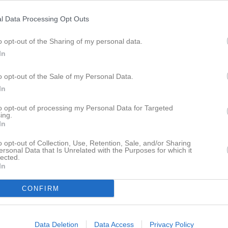
Lagnyheter
ation!
l Data Processing Opt Outs
Välkommen till er nya gruppsida på laget.se! Den blir central i all kommunikation mellan aktiva, ledare, föräldrar och andra intresserade. För att komma igång direkt med en bra kommunikation i och omkring gruppen finns ett antal viktiga punkter för sidans administratör: • Logga in och lägga till alla aktiva och ledare under Medlemmar. • Fylla på kalendern med alla inplanerade aktiviteter. Matcher läggs till via Serier medan träningar och andra aktiviteter läggs till via Aktiviteter. • Skriv nyheter löpande och berätta om verksamheten. I takt med att nya nyheter läggs till kommer den här nyhetstexten att försvinna. Om någon i gruppen har frågor om laget.se är man alltid välkommen att kontakta vår support på support@laget.se eller 019-15 44 00. Varmt välkomna till laget.se!
o opt-out of the Sharing of my personal data.
In
pdaterade album
o opt-out of the Sale of my Personal Data.
Nyheter från föreningen
In
EP40 Skills Camp 13-16 juli 2
to opt-out of processing my Personal Data for Targeted
ing.
In
Laget
 finns skapat
o opt-out of Collection, Use, Retention, Sale, and/or Sharing
ersonal Data that Is Unrelated with the Purposes for which it
administratör och skapa ert första
lected.
In
Truppen
CONFIRM
Serier
Data Deletion
Data Access
Privacy Policy