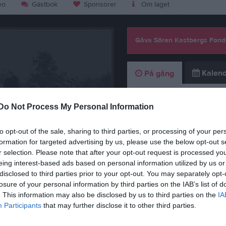
eo
Gästbok
Sponsorer
Om laget
Gåva Sören Kastbergs Fond
Kalend
På gång
Do Not Process My Personal Information
Inga kommande akti
to opt-out of the sale, sharing to third parties, or processing of your per
K
formation for targeted advertising by us, please use the below opt-out s
r selection. Please note that after your opt-out request is processed y
eing interest-based ads based on personal information utilized by us or
disclosed to third parties prior to your opt-out. You may separately opt-
viktig information!
losure of your personal information by third parties on the IAB’s list of
. This information may also be disclosed by us to third parties on the
IA
Participants
that may further disclose it to other third parties.