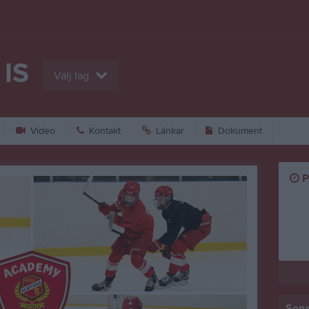
 IS
Välj lag
Video
Kontakt
Länkar
Dokument
P
Sena