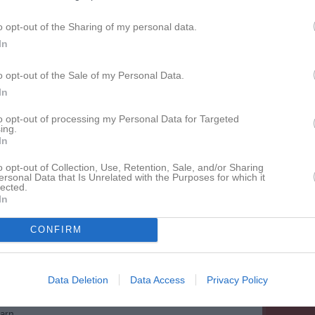
fter ålder.
o opt-out of the Sharing of my personal data.
pass/dag samt teori och andra roliga aktiviteter.
In
ttare mellanmål. Alla spelare skall ha med sig
o opt-out of the Sale of my Personal Data.
fys inomhus och utomhus.
In
 under campen!
to opt-out of processing my Personal Data for Targeted
ing.
dande.
In
o opt-out of Collection, Use, Retention, Sale, and/or Sharing
ersonal Data that Is Unrelated with the Purposes for which it
lected.
In
r.
CONFIRM
 & externa. Klubbens juniorspelare är med som
Data Deletion
Data Access
Privacy Policy
ska.
varn.