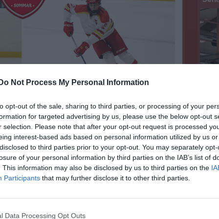
pres
damla
Do Not Process My Personal Information
ademy Sommarlov
säson
to opt-out of the sale, sharing to third parties, or processing of your per
Dela
Tweeta
ingar
Sena
formation for targeted advertising by us, please use the below opt-out s
r selection. Please note that after your opt-out request is processed y
eing interest-based ads based on personal information utilized by us or
disclosed to third parties prior to your opt-out. You may separately opt-
Academy Sommarlov med fokus på 100% matchspel i olika
losure of your personal information by third parties on the IAB’s list of
. This information may also be disclosed by us to third parties on the
IA
Participants
that may further disclose it to other third parties.
mer Almtuna IS att köra camp mellan ca kl. 9.00-17.00
13-1
all.
1 bild
elare födda 2011-2018.
l Data Processing Opt Outs