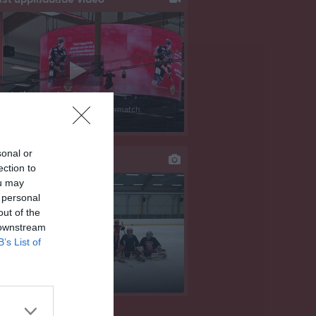
entation av damlaget
get presenteras under en herrmatch.
g...
sonal or
st uppdaterade album
ection to
ou may
 personal
out of the
 downstream
B’s List of
4