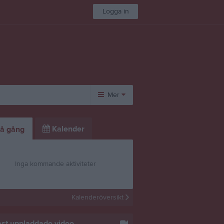
Logga in
Mer
Övrigt
Kalender
å gång
Besökarstatistik
Inga kommande aktiviteter
Kalenderöversikt
st uppladdade video